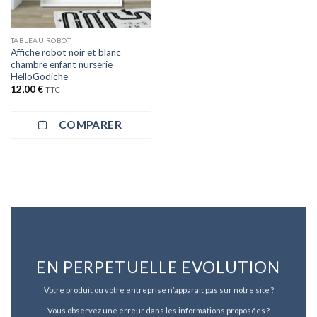
TABLEAU ROBOT
Affiche robot noir et blanc
chambre enfant nurserie
HelloGodiche
12,00
€
TTC
COMPARER
EN PERPETUELLE EVOLUTION
Votre produit ou votre entreprise n’apparait pas sur notre site ?
Vous observez une erreur dans les informations proposées ?