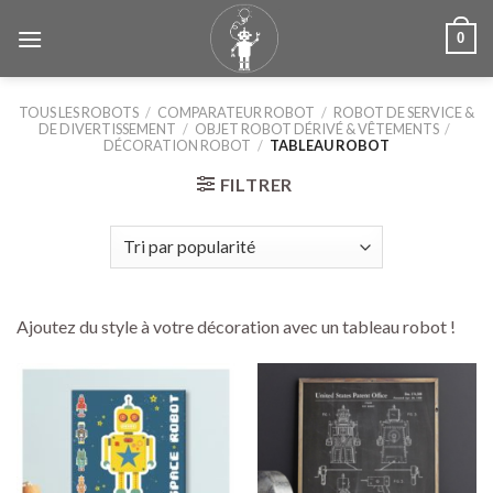
Skip
0
to
content
TOUS LES ROBOTS
/
COMPARATEUR ROBOT
/
ROBOT DE SERVICE &
DE DIVERTISSEMENT
/
OBJET ROBOT DÉRIVÉ & VÊTEMENTS
/
DÉCORATION ROBOT
/
TABLEAU ROBOT
FILTRER
Ajoutez du style à votre décoration avec un tableau robot !