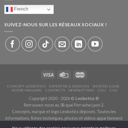
French
SUIVEZ-NOUS SUR LES RÉSEAUX SOCIAUX !
CONCEPT LEOBOTICS
EXPERTISE & SERVICES
SHOP EN LIGNE
NOTRE MAGASIN
CONTACTS
NEWSLETTERS
CGU
CGV
Copyright 2020 - 2026 ©
Leobotics
®
Retrouvez-nous au 38 quai Perrache Lyon 2.
Concepts, marque et logo Leobotics déposés. Toutes les
informations, fiches techniques, photos et vidéos appartiennent
aux fabricants.
Nous utilisons des cookies pour vous garantir la meilleure