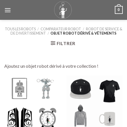
Skip
0
to
content
TOUS LES ROBOTS
/
COMPARATEUR ROBOT
/
ROBOT DE SERVICE &
DE DIVERTISSEMENT
/
OBJET ROBOT DÉRIVÉ & VÊTEMENTS
FILTRER
Ajoutez un objet robot dérivé à votre collection !