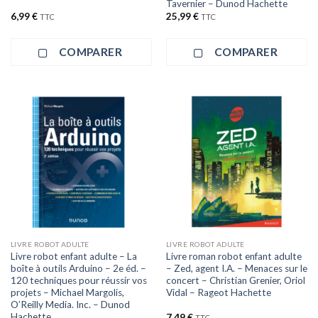
Tavernier – Dunod Hachette
6,99
€
25,99
€
TTC
TTC
COMPARER
COMPARER
LIVRE ROBOT ADULTE
LIVRE ROBOT ADULTE
Livre robot enfant adulte – La
Livre roman robot enfant adulte
boîte à outils Arduino – 2e éd. –
– Zed, agent I.A. – Menaces sur le
120 techniques pour réussir vos
concert – Christian Grenier, Oriol
projets – Michael Margolis,
Vidal – Rageot Hachette
O’Reilly Media. Inc. – Dunod
Hachette
7,49
€
TTC