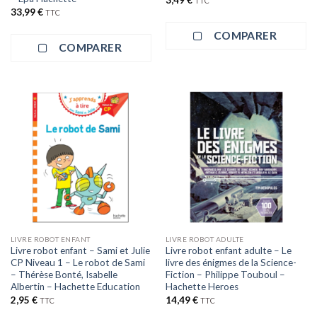
TTC
33,99
€
TTC
COMPARER
COMPARER
LIVRE ROBOT ENFANT
LIVRE ROBOT ADULTE
Livre robot enfant – Sami et Julie
Livre robot enfant adulte – Le
CP Niveau 1 – Le robot de Sami
livre des énigmes de la Science-
– Thérèse Bonté, Isabelle
Fiction – Philippe Touboul –
Albertin – Hachette Education
Hachette Heroes
2,95
€
14,49
€
TTC
TTC