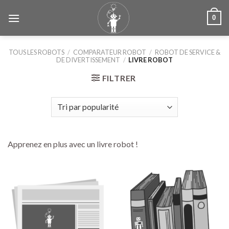
Skip
0
to
content
TOUS LES ROBOTS
/
COMPARATEUR ROBOT
/
ROBOT DE SERVICE &
DE DIVERTISSEMENT
/
LIVRE ROBOT
FILTRER
Apprenez en plus avec un livre robot !