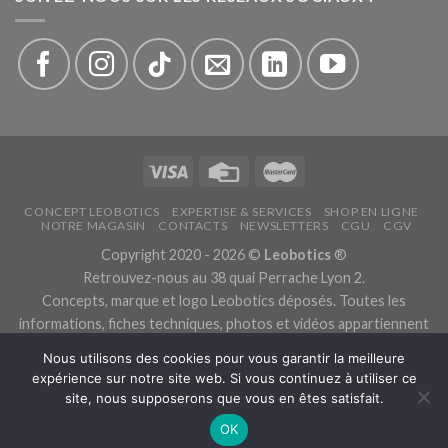
CONCEPT LEOBOTICS
EXPERTISE & SERVICES
SHOP EN LIGNE
NOTRE MAGASIN
CONTACTS
NEWSLETTERS
CGU
CGV
Copyright 2020 - 2026 ©
Leobotics
®
Retrouvez-nous au 38 quai Perrache Lyon 2.
Concepts, marque et logo Leobotics déposés. Toutes les
informations, fiches techniques, photos et vidéos appartiennent
aux fabricants.
Nous utilisons des cookies pour vous garantir la meilleure
Les traductions sont automatiques, veuillez nous excuser pour
expérience sur notre site web. Si vous continuez à utiliser ce
les traductions erronées.
site, nous supposerons que vous en êtes satisfait.
Politique de confidentialité.
OK