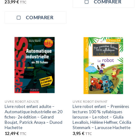
COMPARER
23,99
€
TTC
COMPARER
LIVRE ROBOT ADULTE
LIVRE ROBOT ENFANT
Livre robot enfant adulte –
Livre robot enfant – Premières
Automatique industrielle en 20
lectures 100 % syllabiques
fiches- 2e édition – Gérard
larousse – Le robot – Giulia
Boujat, Patrick Anaya – Dunod
Levallois, Hélène Heffner, Cécilia
Hachette
Stenmark – Larousse Hachette
12,49
€
3,95
€
TTC
TTC