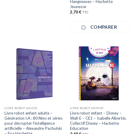
Hangneaves – Hachette
Jeunesse
2,70
€
TTC
COMPARER
LIVRE ROBOT ADULTE
LIVRE ROBOT ENFANT
Livre robot enfant adulte –
Livre robot enfant – Disney –
Génération I.A : 80 films et séries
Wall-E – CE1 – Isabelle Albertin,
pour décrypter l’intelligence
Collectif Disney – Hachette
artificielle – Alexandre Pachulski
Education
– Epa Hachette
3,49
€