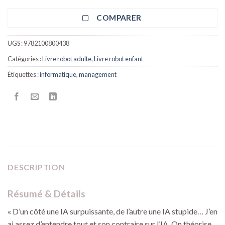
COMPARER
UGS :
9782100800438
Catégories :
Livre robot adulte
,
Livre robot enfant
Étiquettes :
informatique
,
management
DESCRIPTION
Résumé & Détails
« D’un côté une IA surpuissante, de l’autre une IA stupide… J’en
ai assez d’entendre tout et son contraire sur l’IA. On théorise