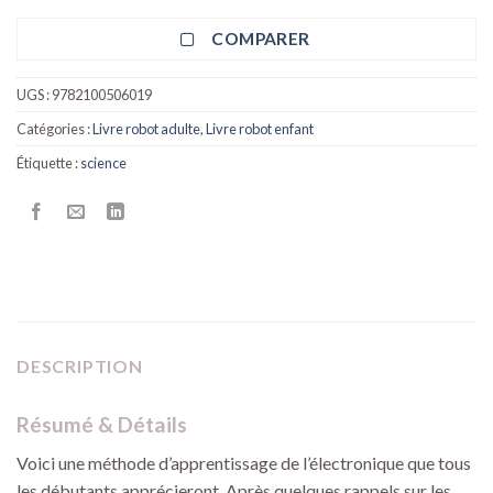
COMPARER
UGS :
9782100506019
Catégories :
Livre robot adulte
,
Livre robot enfant
Étiquette :
science
DESCRIPTION
Résumé & Détails
Voici une méthode d’apprentissage de l’électronique que tous
les débutants apprécieront. Après quelques rappels sur les