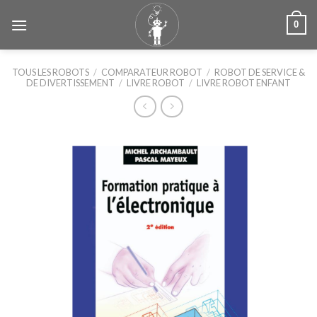
Skip
0
to
content
TOUS LES ROBOTS
/
COMPARATEUR ROBOT
/
ROBOT DE SERVICE &
DE DIVERTISSEMENT
/
LIVRE ROBOT
/
LIVRE ROBOT ENFANT