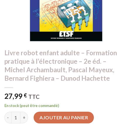
Livre robot enfant adulte – Formation
pratique à l’électronique – 2e éd. –
Michel Archambault, Pascal Mayeux,
Bernard Fighiera – Dunod Hachette
27,99
€
TTC
En stock (peut être commandé)
quantité de Livre robot enfant adulte - Formation pratique à l'
AJOUTER AU PANIER