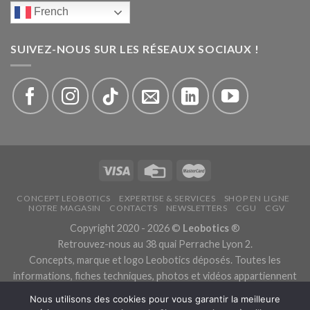
French
SUIVEZ-NOUS SUR LES RÉSEAUX SOCIAUX !
CONCEPT LEOBOTICS
EXPERTISE & SERVICES
SHOP EN LIGNE
NOTRE MAGASIN
CONTACTS
NEWSLETTERS
CGU
CGV
Copyright 2020 - 2026 ©
Leobotics
®
Retrouvez-nous au 38 quai Perrache Lyon 2.
Concepts, marque et logo Leobotics déposés. Toutes les
informations, fiches techniques, photos et vidéos appartiennent
aux fabricants.
Nous utilisons des cookies pour vous garantir la meilleure
Les traductions sont automatiques, veuillez nous excuser pour