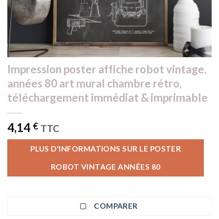
Impression poster affiche robot vintage,
années 80 art mural chambre rétro,
téléchargement immédiat & imprimable
4,14
€
TTC
PLUS D'INFORMATIONS SUR LE POSTER
ROBOT VINTAGE ANNÉES 80
COMPARER