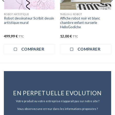
ROBOT ARTISTIQUE
TABLEAU ROBOT
Robot dessinateur Scribit dessin
Affiche robot noir et blanc
artistique mural
chambre enfant nurserie
HelloGodiche
499,99
€
12,00
€
TTC
TTC
COMPARER
COMPARER
EN PERPETUELLE EVOLUTION
Votre produit ou votre entreprise n’apparait pas sur notre site ?
Vous observez une erreur dans les informations proposées ?