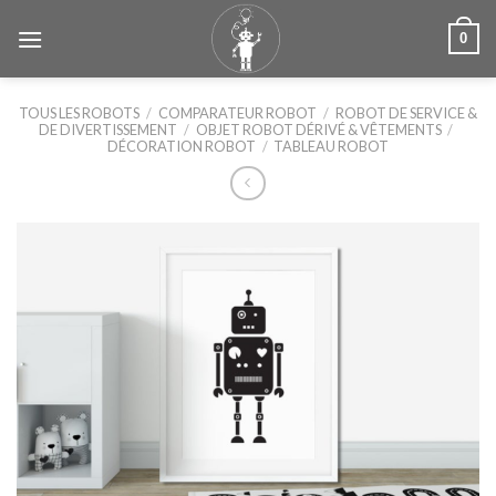
Skip
0
to
content
TOUS LES ROBOTS
/
COMPARATEUR ROBOT
/
ROBOT DE SERVICE &
DE DIVERTISSEMENT
/
OBJET ROBOT DÉRIVÉ & VÊTEMENTS
/
DÉCORATION ROBOT
/
TABLEAU ROBOT