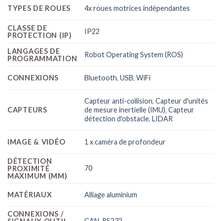
TYPES DE ROUES
4x roues motrices indépendantes
CLASSE DE
IP22
PROTECTION (IP)
LANGAGES DE
Robot Operating System (ROS)
PROGRAMMATION
CONNEXIONS
Bluetooth
,
USB
,
WiFi
Capteur anti-collision
,
Capteur d'unités
CAPTEURS
de mesure inertielle (IMU)
,
Capteur
détection d'obstacle
,
LIDAR
IMAGE & VIDÉO
1 x caméra de profondeur
DÉTECTION
70
PROXIMITÉ
MAXIMUM (MM)
MATÉRIAUX
Alliage aluminium
CONNEXIONS /
CAN, RS232