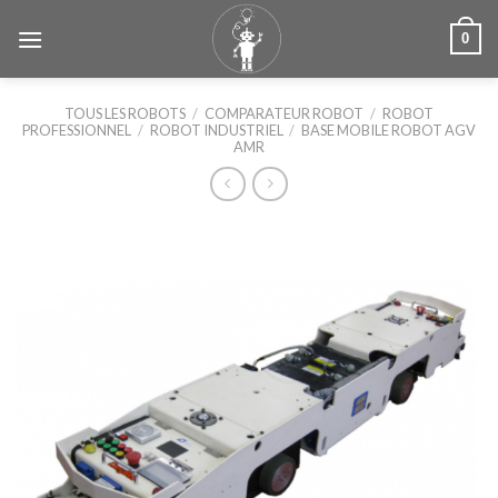
Skip
0
to
content
TOUS LES ROBOTS
/
COMPARATEUR ROBOT
/
ROBOT
PROFESSIONNEL
/
ROBOT INDUSTRIEL
/
BASE MOBILE ROBOT AGV
AMR