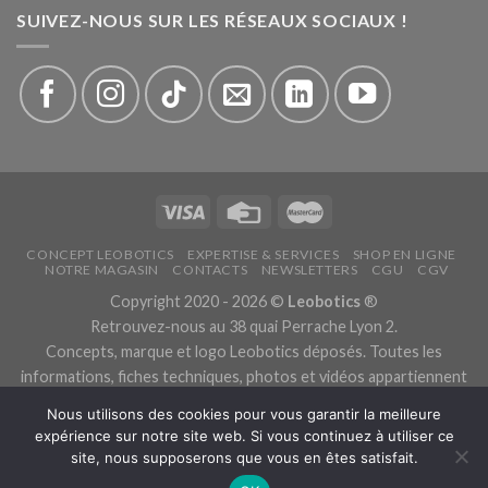
SUIVEZ-NOUS SUR LES RÉSEAUX SOCIAUX !
CONCEPT LEOBOTICS
EXPERTISE & SERVICES
SHOP EN LIGNE
NOTRE MAGASIN
CONTACTS
NEWSLETTERS
CGU
CGV
Copyright 2020 - 2026 ©
Leobotics
®
Retrouvez-nous au 38 quai Perrache Lyon 2.
Concepts, marque et logo Leobotics déposés. Toutes les
informations, fiches techniques, photos et vidéos appartiennent
aux fabricants.
Nous utilisons des cookies pour vous garantir la meilleure
Les traductions sont automatiques, veuillez nous excuser pour
expérience sur notre site web. Si vous continuez à utiliser ce
les traductions erronées.
site, nous supposerons que vous en êtes satisfait.
Politique de confidentialité.