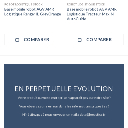
ROBOT LOGISTIQUE STOCK
ROBOT LOGISTIQUE STOCK
Base mobile robot AGV AMR
Base mobile robot AGV AMR
Logistique Ranger IL GreyOrange
Logistique Tracteur Max-N
AutoGuide
COMPARER
COMPARER
EN PERPETUELLE EVOLUTION
Votre produit ou votre entreprise n’apparait pas sur notre site ?
Vous observez une erreur dans les informations proposées ?
N’hésitez pas à nous envoyer un mail à data@leobotics.fr