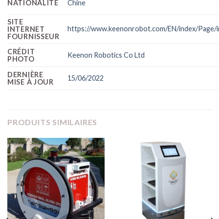
NATIONALITÉ
Chine
SITE
https://www.keenonrobot.com/EN/index/Page/in
INTERNET
FOURNISSEUR
CRÉDIT
Keenon Robotics Co Ltd
PHOTO
DERNIÈRE
15/06/2022
MISE À JOUR
PRODUITS SIMILAIRES