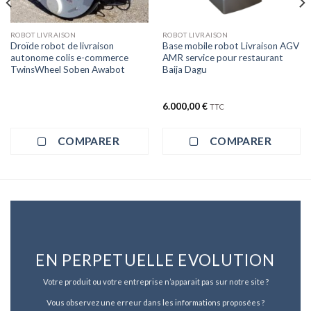
ROBOT LIVRAISON
ROBOT LIVRAISON
Droïde robot de livraison
Base mobile robot Livraison AGV
autonome colis e-commerce
AMR service pour restaurant
TwinsWheel Soben Awabot
Baija Dagu
6.000,00
€
TTC
COMPARER
COMPARER
EN PERPETUELLE EVOLUTION
Votre produit ou votre entreprise n’apparait pas sur notre site ?
Vous observez une erreur dans les informations proposées ?