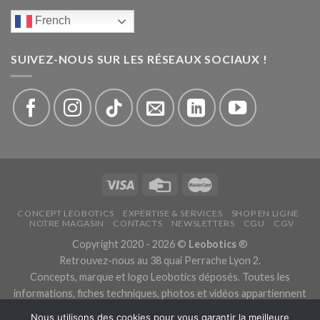
French
SUIVEZ-NOUS SUR LES RÉSEAUX SOCIAUX !
CONCEPT LEOBOTICS
EXPERTISE & SERVICES
SHOP EN LIGNE
NOTRE MAGASIN
CONTACTS
NEWSLETTERS
CGU
CGV
Copyright 2020 - 2026 ©
Leobotics
®
Retrouvez-nous au 38 quai Perrache Lyon 2.
Concepts, marque et logo Leobotics déposés. Toutes les
informations, fiches techniques, photos et vidéos appartiennent
aux fabricants.
Nous utilisons des cookies pour vous garantir la meilleure