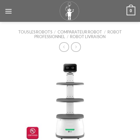
Skip
0
to
content
TOUS LES ROBOTS
/
COMPARATEUR ROBOT
/
ROBOT
PROFESSIONNEL
/
ROBOT LIVRAISON