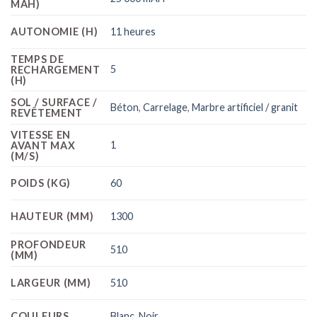
MAH)
AUTONOMIE (H)
11 heures
TEMPS DE
5
RECHARGEMENT
(H)
SOL / SURFACE /
Béton
,
Carrelage
,
Marbre artificiel / granit
REVÊTEMENT
VITESSE EN
1
AVANT MAX
(M/S)
POIDS (KG)
60
HAUTEUR (MM)
1300
PROFONDEUR
510
(MM)
LARGEUR (MM)
510
COULEURS
Blanc
,
Noir