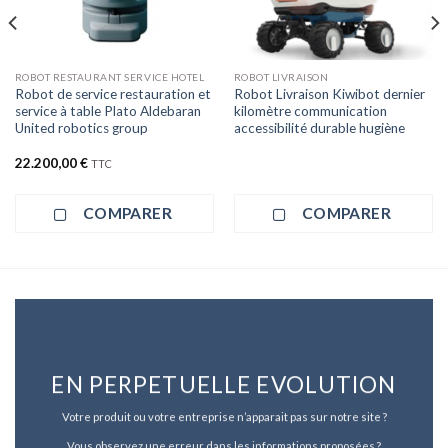
ROBOT RESTAURANT SERVICE HOTEL
ROBOT LIVRAISON
Robot de service restauration et
Robot Livraison Kiwibot dernier
service à table Plato Aldebaran
kilomètre communication
United robotics group
accessibilité durable hugiène
22.200,00
€
TTC
COMPARER
COMPARER
EN PERPETUELLE EVOLUTION
Votre produit ou votre entreprise n’apparait pas sur notre site ?
Vous observez une erreur dans les informations proposées ?