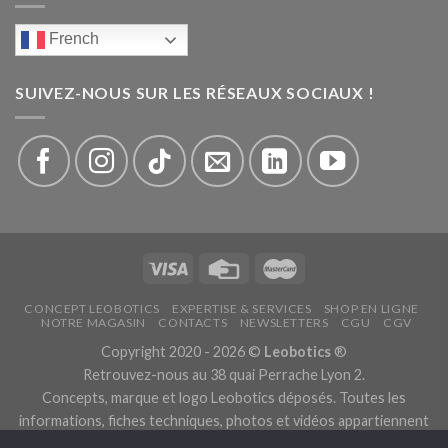
French
SUIVEZ-NOUS SUR LES RÉSEAUX SOCIAUX !
CONCEPT LEOBOTICS
EXPERTISE & SERVICES
SHOP EN LIGNE
NOTRE MAGASIN
CONTACTS
NEWSLETTERS
CGU
CGV
Copyright 2020 - 2026 ©
Leobotics
®
Retrouvez-nous au 38 quai Perrache Lyon 2.
Concepts, marque et logo Leobotics déposés. Toutes les
informations, fiches techniques, photos et vidéos appartiennent
aux fabricants.