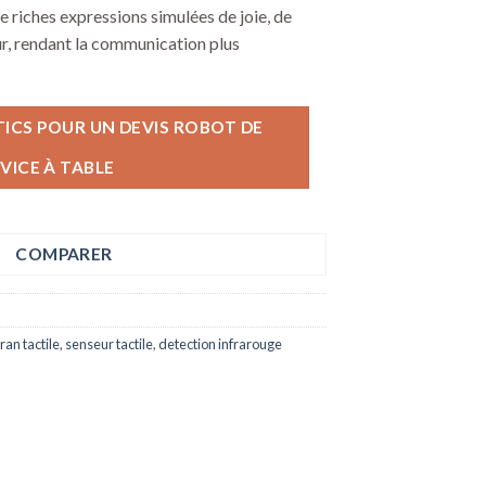
 riches expressions simulées de joie, de
ur, rendant la communication plus
CS POUR UN DEVIS ROBOT DE
VICE À TABLE
COMPARER
ran tactile
,
senseur tactile
,
detection infrarouge