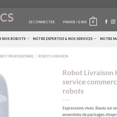
CS
0
SE CONNECTER
PANIER /
0,00
€
T
R NOS ROBOTS
NOTRE EXPERTISE & NOS SERVICES
NOTRE M
BOT PROFESSIONNEL
/
ROBOT LIVRAISON
Robot Livraison
service commerci
robots
Expressions vives. Basés sur un
ensembles de packages d’expre