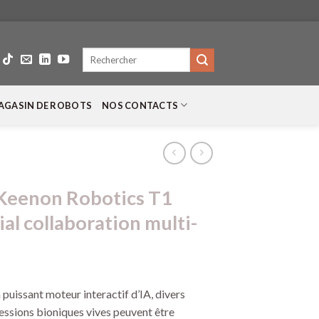
Recherche
pour :
AGASIN DE ROBOTS
NOS CONTACTS
 Keenon Robotics T1
al collaboration multi-
 puissant moteur interactif d’IA, divers
ssions bioniques vives peuvent être