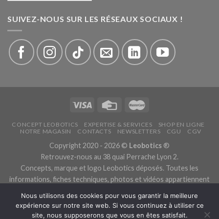
SUIVEZ-NOUS SUR LES RÉSEAUX SOCIAUX !
CONCEPT LEOBOTICS
EXPERTISE & SERVICES
SHOP EN LIGNE
NOTRE MAGASIN
CONTACTS
NEWSLETTERS
CGU
CGV
Copyright 2020 - 2026 ©
Leobotics
®
Retrouvez-nous au 38 quai Perrache Lyon 2.
Concepts, marque et logo Leobotics déposés. Toutes les
informations, fiches techniques, photos et vidéos appartiennent
aux fabricants.
Nous utilisons des cookies pour vous garantir la meilleure
Les traductions sont automatiques, veuillez nous excuser pour
expérience sur notre site web. Si vous continuez à utiliser ce
les traductions erronées.
site, nous supposerons que vous en êtes satisfait.