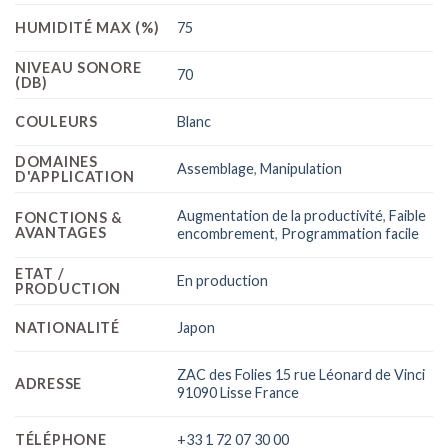
HUMIDITÉ MAX (%)
75
NIVEAU SONORE
70
(DB)
COULEURS
Blanc
DOMAINES
Assemblage
,
Manipulation
D'APPLICATION
Augmentation de la productivité
,
Faible
FONCTIONS &
AVANTAGES
encombrement
,
Programmation facile
ETAT /
En production
PRODUCTION
NATIONALITÉ
Japon
ZAC des Folies 15 rue Léonard de Vinci
ADRESSE
91090 Lisse France
TÉLÉPHONE
+33 1 72 07 30 00