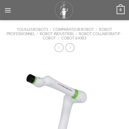
Skip
0
to
content
TOUS LES ROBOTS
/
COMPARATEUR ROBOT
/
ROBOT
PROFESSIONNEL
/
ROBOT INDUSTRIEL
/
ROBOT COLLABORATIF -
COBOT
/
COBOT 6 AXES