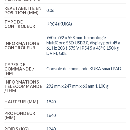
RÉPÉTABILITÉ EN
0.06
POSITION (MM)
TYPE DE
KRC4 (KUKA)
CONTRÔLEUR
960 x 792 x 558 mm Technologie
MultiCore SSD USB3.0
,
display port 49 à
INFORMATIONS
CONTRÔLEUR
61 Hz 208 à 575 V IP54 5 à 45°C 150 kg
,
DVI-I
,
GbE
TYPES DE
Console de commande KUKA smartPAD
COMMANDE /
IHM
INFORMATIONS
292 mm x 247 mm x 63 mm 1 100 g
TÉLÉCOMMANDE
/ IHM
HAUTEUR (MM)
1940
PROFONDEUR
1640
(MM)
POIDS (KG)
1240