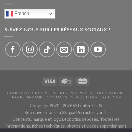
French
SUIVEZ-NOUS SUR LES RÉSEAUX SOCIAUX !
CONCEPT LEOBOTICS
EXPERTISE & SERVICES
SHOP EN LIGNE
NOTRE MAGASIN
CONTACTS
NEWSLETTERS
CGU
CGV
Copyright 2020 - 2026 ©
Leobotics
®
Retrouvez-nous au 38 quai Perrache Lyon 2.
Concepts, marque et logo Leobotics déposés. Toutes les
informations, fiches techniques, photos et vidéos appartiennent