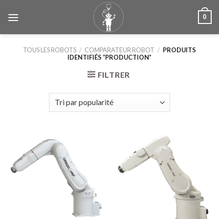
Skip
0
to
content
TOUS LES ROBOTS
/
COMPARATEUR ROBOT
/
PRODUITS
IDENTIFIÉS “PRODUCTION”
FILTRER