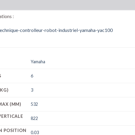
tions :
technique-controlleur-robot-industriel-yamaha-yac100
Yamaha
S
6
(KG)
3
 MAX (MM)
532
VERTICALE
822
EN POSITION
0.03