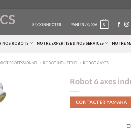
CS
0
SE CONNECTER
PANIER /
0,00
€
T
R NOS ROBOTS
NOTRE EXPERTISE & NOS SERVICES
NOTRE M
BOT PROFESSIONNEL
/
ROBOT INDUSTRIEL
/
ROBOT 6 AXES
Robot 6 axes ind
CONTACTER YAMAHA