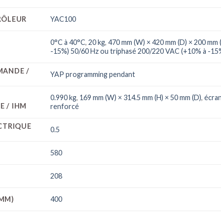
RÔLEUR
YAC100
0°C à 40°C
,
20 kg
,
470 mm (W) × 420 mm (D) × 200 mm 
-15%) 50/60 Hz ou triphasé 200/220 VAC (+10% à -15
MANDE /
YAP programming pendant
0.990 kg
,
169 mm (W) × 314.5 mm (H) × 50 mm (D)
,
écran
 / IHM
renforcé
CTRIQUE
0.5
580
208
MM)
400