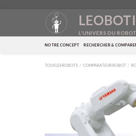
Skip
LEOBOTI
to
content
L'UNIVERS DU ROBO
NOTRE CONCEPT
RECHERCHER & COMPARE
TOUS LES ROBOTS
/
COMPARATEUR ROBOT
/
RO