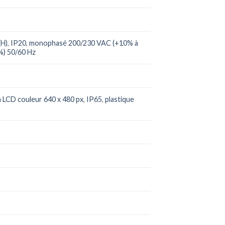
(H)
,
IP20
,
monophasé 200/230 VAC (+10% à
%) 50/60 Hz
 LCD couleur 640 x 480 px
,
IP65
,
plastique