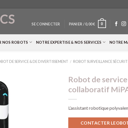
CS
0
SE CONNECTER
PANIER /
0,00
€
T
R NOS ROBOTS
NOTRE EXPERTISE & NOS SERVICES
NOTRE M
BOT DE SERVICE & DE DIVERTISSEMENT
/
ROBOT SURVEILLANCE SÉCURIT
Robot de service
collaboratif MiP
L’assistant robotique polyvalent
CONTACTER LEOBOTI