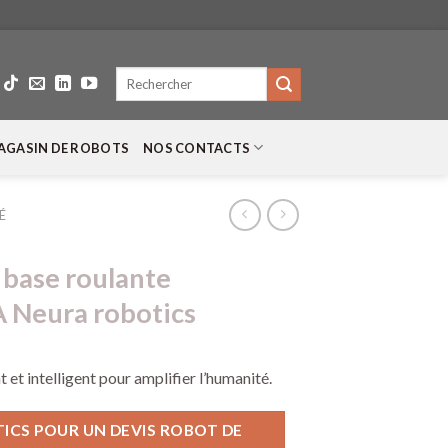
Recherche
pour :
AGASIN DE ROBOTS
NOS CONTACTS
É
 base roulante
A Neura robotics
 et intelligent pour amplifier l’humanité.
CS POUR UN DEVIS ROBOT DE