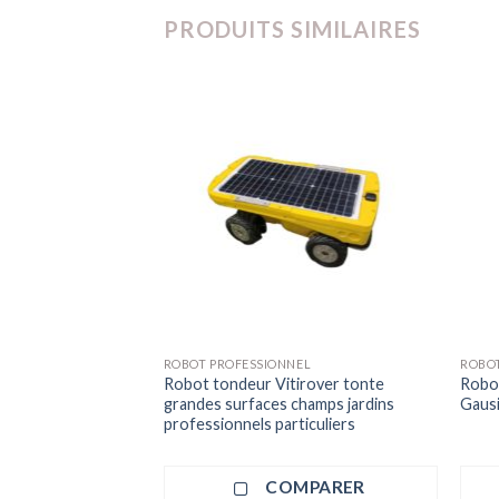
PRODUITS SIMILAIRES
ROBOT PROFESSIONNEL
ROBOT
Robot tondeur Vitirover tonte
Robot
ro R3 Vac Lionsbot
grandes surfaces champs jardins
Gaus
professionnels particuliers
MPARER
COMPARER