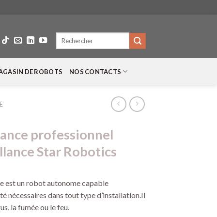
Recherche
pour :
AGASIN DE ROBOTS
NOS CONTACTS
É
lance professionnel
lance Star Robotics
ce est un robot autonome capable
té nécessaires dans tout type d’installation.Il
us, la fumée ou le feu.