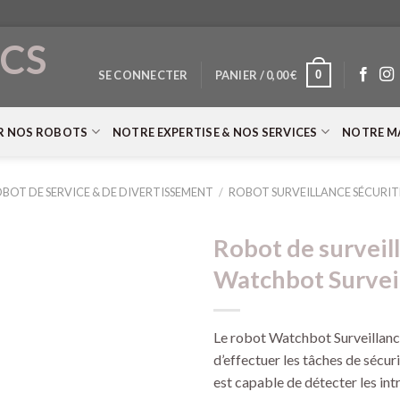
CS
0
SE CONNECTER
PANIER /
0,00
€
T
R NOS ROBOTS
NOTRE EXPERTISE & NOS SERVICES
NOTRE M
BOT DE SERVICE & DE DIVERTISSEMENT
/
ROBOT SURVEILLANCE SÉCURIT
Robot de surveil
Watchbot Surveil
Le robot Watchbot Surveillan
d’effectuer les tâches de sécuri
est capable de détecter les intr