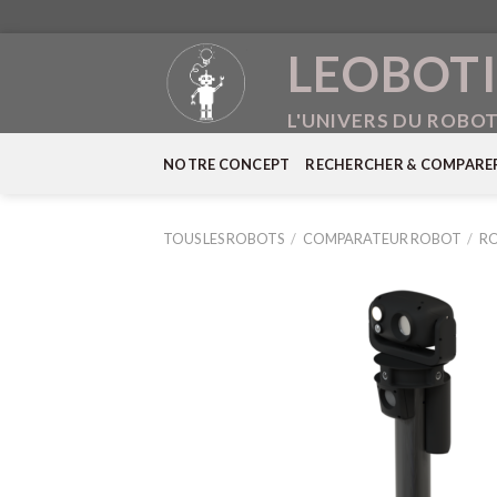
Skip
LEOBOTI
to
content
L'UNIVERS DU ROBO
NOTRE CONCEPT
RECHERCHER & COMPARE
TOUS LES ROBOTS
/
COMPARATEUR ROBOT
/
RO