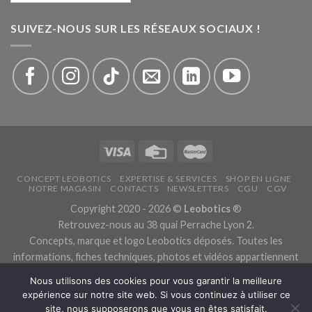
SUIVEZ-NOUS SUR LES RÉSEAUX SOCIAUX !
CONCEPT LEOBOTICS
EXPERTISE & SERVICES
SHOP EN LIGNE
NOTRE MAGASIN
CONTACTS
NEWSLETTERS
CGU
CGV
Copyright 2020 - 2026 ©
Leobotics
®
Retrouvez-nous au 38 quai Perrache Lyon 2.
Concepts, marque et logo Leobotics déposés. Toutes les
informations, fiches techniques, photos et vidéos appartiennent
aux fabricants.
Nous utilisons des cookies pour vous garantir la meilleure
Les traductions sont automatiques, veuillez nous excuser pour
expérience sur notre site web. Si vous continuez à utiliser ce
les traductions erronées.
site, nous supposerons que vous en êtes satisfait.