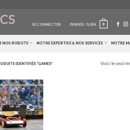
CS
0
SE CONNECTER
PANIER /
0,00
€
T
R NOS ROBOTS
NOTRE EXPERTISE & NOS SERVICES
NOTRE M
Voici le seul ré
ODUITS IDENTIFIÉS “GAMES”