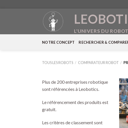
Skip
LEOBOTI
to
content
L'UNIVERS DU ROBO
NOTRE CONCEPT
RECHERCHER & COMPARE
TOUS LES ROBOTS
/
COMPARATEUR ROBOT
/
PR
Plus de 200 entreprises robotique
sont référencées à Leobotics.
Le référencement des produits est
gratuit.
Les critères de classement sont