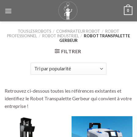
Skip
0
to
content
TOUS LES ROBOTS
/
COMPARATEUR ROBOT
/
ROBOT
PROFESSIONNEL
/
ROBOT INDUSTRIEL
/
ROBOT TRANSPALETTE
GERBEUR
FILTRER
Retrouvez ci-dessous toutes les références existantes et
identifiez le Robot Transpalette Gerbeur qui convient à votre
entreprise !