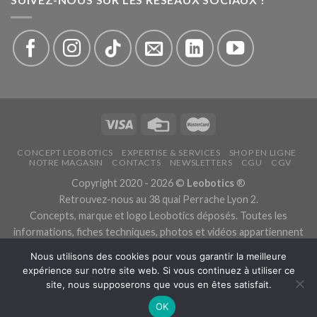
CONCEPT LEOBOTICS
EXPERTISE & SERVICES
SHOP EN LIGNE
NOTRE MAGASIN
CONTACTS
NEWSLETTERS
CGU
CGV
Copyright 2020 - 2026 ©
Leobotics
®
Retrouvez-nous au 38 quai Perrache Lyon 2.
Concepts, marque et logo Leobotics déposés. Toutes les
informations, fiches techniques, photos et vidéos appartiennent
aux fabricants.
Nous utilisons des cookies pour vous garantir la meilleure
Les traductions sont automatiques, veuillez nous excuser pour
expérience sur notre site web. Si vous continuez à utiliser ce
les traductions erronées.
site, nous supposerons que vous en êtes satisfait.
Politique de confidentialité.
OK