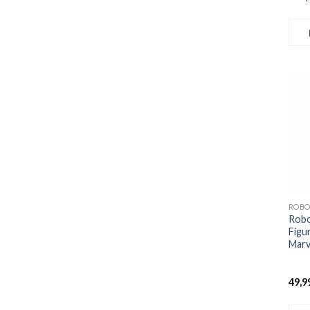
+
ROBO
Robo
Figu
Marv
49,9