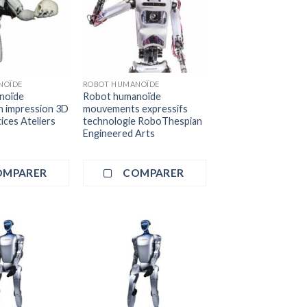
NOÏDE
ROBOT HUMANOÏDE
noïde
Robot humanoïde
n impression 3D
mouvements expressifs
ices Ateliers
technologie RoboThespian
Engineered Arts
OMPARER
COMPARER