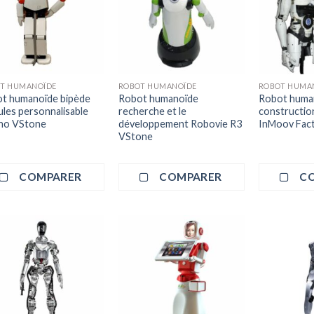
T HUMANOÏDE
ROBOT HUMANOÏDE
ROBOT HUMA
t humanoïde bipède
Robot humanoïde
Robot huma
les personnalisable
recherche et le
constructio
no VStone
développement Robovie R3
InMoov Fact
VStone
COMPARER
COMPARER
C