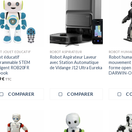
T JOUET EDUCATIF
ROBOT ASPIRATEUR
ROBOT HUMA
t éducatif
Robot Aspirateur Laveur
Robot huma
grammable STEM
avec Station Automatique
mouvement f
lligent ROB20FR
de Vidange J12 Ultra Eureka
forme open
book
DARWIN-OP
9
€
TTC
COMPARER
COMPARER
C