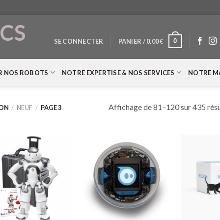
CS
0
SE CONNECTER
PANIER /
0,00
€
T
R NOS ROBOTS
NOTRE EXPERTISE & NOS SERVICES
NOTRE M
Affichage de 81–120 sur 435 résu
ION
/
NEUF
/
PAGE 3
+
+