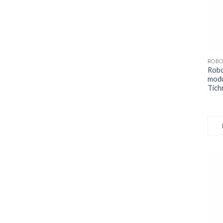
ROBO
Robo
modu
Tich