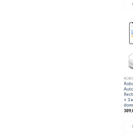
+
ROBO
Robo
Auto
Rech
+ 3 
domm
389,