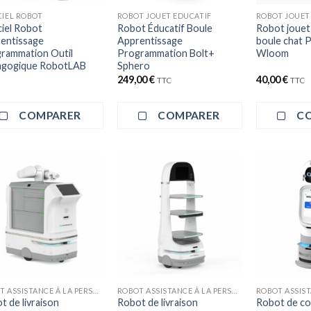
CIEL ROBOT
ROBOT JOUET EDUCATIF
ROBOT JOUET
ciel Robot
Robot Éducatif Boule
Robot jouet
entissage
Apprentissage
boule chat P
rammation Outil
Programmation Bolt+
Wloom
gogique RobotLAB
Sphero
249,00
€
40,00
€
TTC
TTC
COMPARER
COMPARER
C
ROBOT ASSISTANCE À LA PERSONNE
ROBOT ASSISTANCE À LA PERSONNE
t de livraison
Robot de livraison
Robot de c