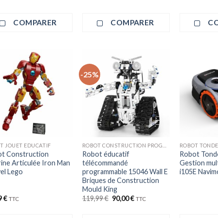
COMPARER
COMPARER
C
-25%
+
T JOUET EDUCATIF
ROBOT CONSTRUCTION PROGRAMMATION
ROBOT TONDE
t Construction
Robot éducatif
Robot Tond
rine Articulée Iron Man
télécommandé
Gestion mult
el Lego
programmable 15046 Wall E
i105E Navi
Briques de Construction
Mould King
Le
Le
9
€
119,99
€
90,00
€
TTC
TTC
prix
prix
initial
actuel