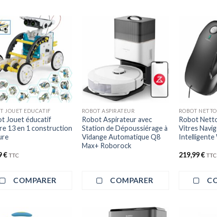
+
T JOUET EDUCATIF
ROBOT ASPIRATEUR
t Jouet éducatif
Robot Aspirateur avec
Robot Netto
ire 13 en 1 construction
Station de Dépoussiérage à
Vitres Navig
ure
Vidange Automatique Q8
Intelligent
Max+ Roborock
9
€
219,99
€
TTC
TTC
COMPARER
COMPARER
C