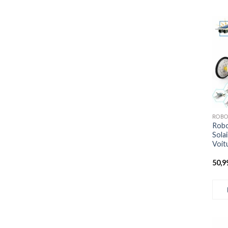
+
ROBO
Robo
Sola
Voit
50,9