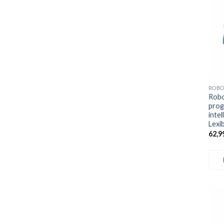
+
ROBO
Robo
pro
inte
Lexi
62,9