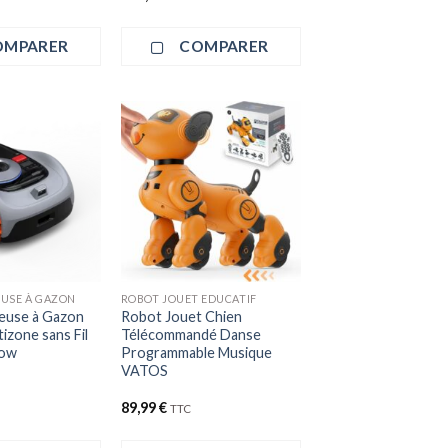
OMPARER
COMPARER
+
USE À GAZON
ROBOT JOUET EDUCATIF
euse à Gazon
Robot Jouet Chien
izone sans Fil
Télécommandé Danse
mow
Programmable Musique
VATOS
89,99
€
TTC