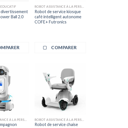
 EDUCATIF
ROBOT ASSISTANCE À LA PERSONNE
 divertissement
Robot de service kiosque
ower Ball 2.0
café intelligent autonome
COFE+ Futronics
OMPARER
COMPARER
ROBOT ASSISTANCE À LA PERSONNE
ROBOT ASSISTANCE À LA PERSONNE
ompagnon
Robot de service chaise