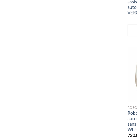
assi
auto
VERC
+
Robot
auto
sans
Whis
730,