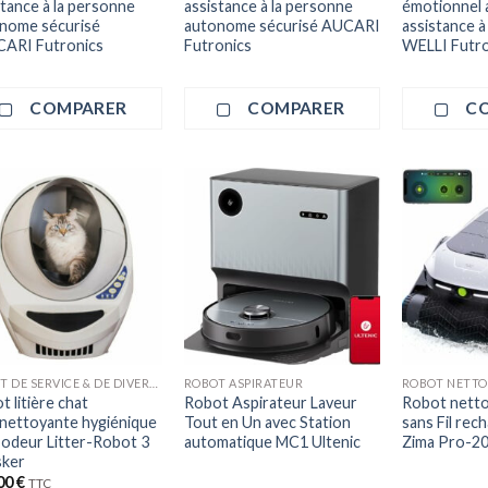
stance à la personne
assistance à la personne
émotionnel
nome sécurisé
autonome sécurisé AUCARI
assistance à
ARI Futronics
Futronics
WELLI Futro
COMPARER
COMPARER
C
ROBOT DE SERVICE & DE DIVERTISSEMENT
ROBOT ASPIRATEUR
ROBOT NETTO
 litière chat
Robot Aspirateur Laveur
Robot netto
nettoyante hygiénique
Tout en Un avec Station
sans Fil re
 odeur Litter-Robot 3
automatique MC1 Ultenic
Zima Pro-20
ker
00
€
TTC