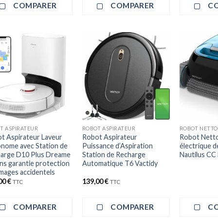
était :
est :
COMPARER
COMPARER
C
119,99 €.
90,00 €.
+
T ASPIRATEUR
ROBOT ASPIRATEUR
ROBOT NETTO
t Aspirateur Laveur
Robot Aspirateur
Robot Netto
nome avec Station de
Puissance d’Aspiration
électrique d
arge D10 Plus Dreame
Station de Recharge
Nautilus CC
ans garantie protection
Automatique T6 Vactidy
ages accidentels
00
€
139,00
€
TTC
TTC
COMPARER
COMPARER
C