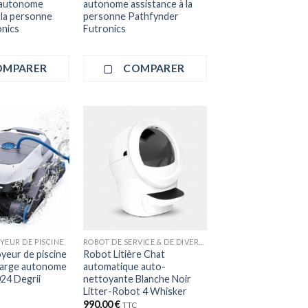
 autonome
autonome assistance à la
 la personne
personne Pathfynder
nics
Futronics
OMPARER
COMPARER
+
YEUR DE PISCINE
ROBOT DE SERVICE & DE DIVERTISSEMENT
yeur de piscine
Robot Litière Chat
charge autonome
automatique auto-
24 Degrii
nettoyante Blanche Noir
Litter-Robot 4 Whisker
990,00
€
TTC