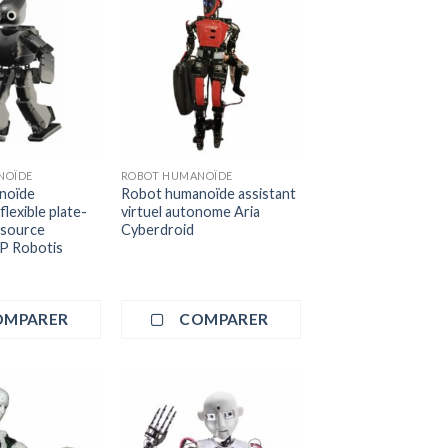
NOÏDE
ROBOT HUMANOÏDE
noïde
Robot humanoïde assistant
lexible plate-
virtuel autonome Aria
 source
Cyberdroid
 Robotis
OMPARER
COMPARER