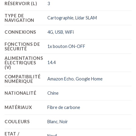
RÉSERVOIR (L)
3
TYPE DE
Cartographie
,
Lidar SLAM
NAVIGATION
CONNEXIONS
4G
,
USB
,
WiFi
FONCTIONS DE
1x bouton ON-OFF
SÉCURITÉ
ALIMENTATIONS
14.4
ÉLECTRIQUES
(V)
COMPATIBILITÉ
Amazon Echo
,
Google Home
NUMÉRIQUE
NATIONALITÉ
Chine
MATÉRIAUX
Fibre de carbone
COULEURS
Blanc
,
Noir
ETAT /
Neuf