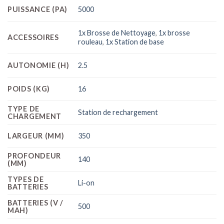
PUISSANCE (PA)
5000
1x Brosse de Nettoyage
,
1x brosse
ACCESSOIRES
rouleau
,
1x Station de base
AUTONOMIE (H)
2.5
POIDS (KG)
16
TYPE DE
Station de rechargement
CHARGEMENT
LARGEUR (MM)
350
PROFONDEUR
140
(MM)
TYPES DE
Li-on
BATTERIES
BATTERIES (V /
500
MAH)