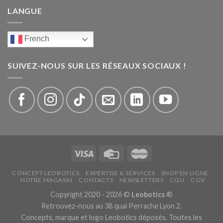
LANGUE
French
SUIVEZ-NOUS SUR LES RÉSEAUX SOCIAUX !
CONCEPT LEOBOTICS
EXPERTISE & SERVICES
SHOP EN LIGNE
NOTRE MAGASIN
CONTACTS
NEWSLETTERS
CGU
CGV
Copyright 2020 - 2026 ©
Leobotics
®
Retrouvez-nous au 38 quai Perrache Lyon 2.
Concepts, marque et logo Leobotics déposés. Toutes les