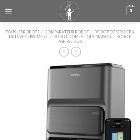
Skip
0
to
content
TOUS LES ROBOTS
/
COMPARATEUR ROBOT
/
ROBOT DE SERVICE &
DE DIVERTISSEMENT
/
ROBOT DOMESTIQUE MAISON
/
ROBOT
ASPIRATEUR