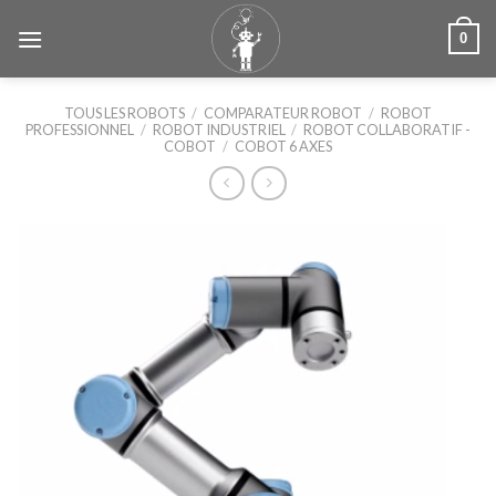
Skip
0
to
content
TOUS LES ROBOTS
/
COMPARATEUR ROBOT
/
ROBOT
PROFESSIONNEL
/
ROBOT INDUSTRIEL
/
ROBOT COLLABORATIF -
COBOT
/
COBOT 6 AXES