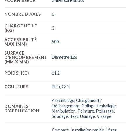
FOURNISSEUR
Universal Robots
NOMBRE D'AXES
6
CHARGE UTILE
3
(KG)
ACCESSIBILITÉ
500
MAX (MM)
SURFACE
Diamètre 128
D'ENCOMBREMENT
(MM X MM)
POIDS (KG)
11.2
COULEURS
Bleu
,
Gris
Assemblage
,
Chargement /
Déchargement
,
Collage
,
Emballage
,
DOMAINES
D'APPLICATION
Manipulation
,
Peinture
,
Polissage
,
Soudage
,
Test
,
Usinage
,
Vissage
Compact
,
Installation rapide
,
Léger
,