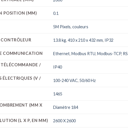
EN POSITION (MM)
0.1
5M Pixels
,
couleurs
 CONTRÔLEUR
13.8 kg
,
410 x 210 x 432 mm
,
IP32
E COMMUNICATION
Ethernet
,
Modbus RTU
,
Modbus-TCP
,
RS
 TÉLÉCOMMANDE /
IP40
 ÉLECTRIQUES (V /
100-240 VAC
,
50/60 Hz
1465
COMBREMENT (MM X
Diamètre 184
UTION (L X P, EN MM)
2600 X 2600