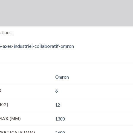
tions :
-axes-industriel-collaboratif-omron
Omron
S
6
(KG)
12
 MAX (MM)
1300
VERTICALE (MM)
2600