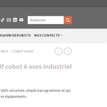
Recherche
pour :
AGASIN DE ROBOTS
NOS CONTACTS
COBOT
/
COBOT 6 AXES
f cobot 6 axes industriel
tifs sécurisée, simple à programmer et qui
tres équipements.