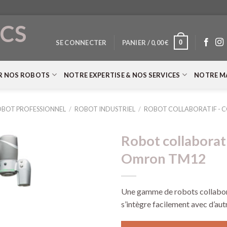
CS
0
SE CONNECTER
PANIER /
0,00
€
T
R NOS ROBOTS
NOTRE EXPERTISE & NOS SERVICES
NOTRE M
BOT PROFESSIONNEL
/
ROBOT INDUSTRIEL
/
ROBOT COLLABORATIF - 
Robot collaborati
Omron TM12
Une gamme de robots collabora
s’intègre facilement avec d’au