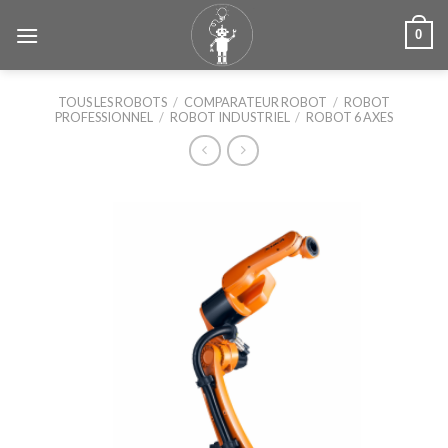
Skip
0
to
content
TOUS LES ROBOTS
/
COMPARATEUR ROBOT
/
ROBOT
PROFESSIONNEL
/
ROBOT INDUSTRIEL
/
ROBOT 6 AXES