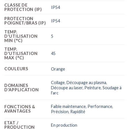
CLASSE DE
IP54
PROTECTION (IP)
PROTECTION
IP54
POIGNET/BRAS (IP)
TEMP.
5
D'UTILISATION
MIN (°C)
TEMP.
45
D'UTILISATION
MAX (°C)
COULEURS
Orange
Collage
,
Découpage au plasma
,
DOMAINES
Découpe au laser
,
Peinture
,
Soudage à
D'APPLICATION
l'arc
Faible maintenance
,
Performance
,
FONCTIONS &
AVANTAGES
Précision
,
Rapidité
ETAT /
En production
PRODUCTION