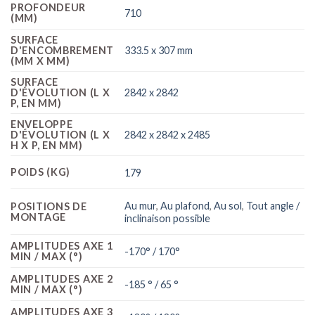
PROFONDEUR
710
(MM)
SURFACE
333.5 x 307 mm
D'ENCOMBREMENT
(MM X MM)
SURFACE
2842 x 2842
D'ÉVOLUTION (L X
P, EN MM)
ENVELOPPE
2842 x 2842 x 2485
D'ÉVOLUTION (L X
H X P, EN MM)
POIDS (KG)
179
Au mur
,
Au plafond
,
Au sol
,
Tout angle /
POSITIONS DE
MONTAGE
inclinaison possible
AMPLITUDES AXE 1
-170° / 170°
MIN / MAX (°)
AMPLITUDES AXE 2
-185 ° / 65 °
MIN / MAX (°)
AMPLITUDES AXE 3