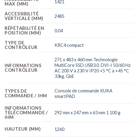
1421
MAX (MM)
ACCESSIBILITÉ
2485
VERTICALE (MM)
RÉPÉTABILITÉ EN
0.04
POSITION (MM)
TYPE DE
KRC4 compact
CONTRÔLEUR
271 x 483 x 460 mm Technologie
MultiCore SSD USB3.0
,
DVI-I 50/60 Hz
INFORMATIONS
CONTRÔLEUR
AC 200 V à 230 V IP20 +5 °C à +45 °C
33kg
,
GbE
Console de commande KUKA
TYPES DE
COMMANDE / IHM
smartPAD
INFORMATIONS
292 mm x 247 mm x 63 mm 1 100 g
TÉLÉCOMMANDE /
IHM
HAUTEUR (MM)
1260