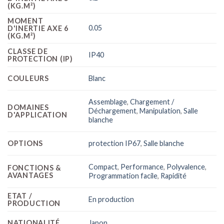
(KG.M²)
MOMENT
0.05
D'INERTIE AXE 6
(KG.M²)
CLASSE DE
IP40
PROTECTION (IP)
COULEURS
Blanc
Assemblage
,
Chargement /
DOMAINES
Déchargement
,
Manipulation
,
Salle
D'APPLICATION
blanche
OPTIONS
protection IP67
,
Salle blanche
Compact
,
Performance
,
Polyvalence
,
FONCTIONS &
AVANTAGES
Programmation facile
,
Rapidité
ETAT /
En production
PRODUCTION
NATIONALITÉ
Japon