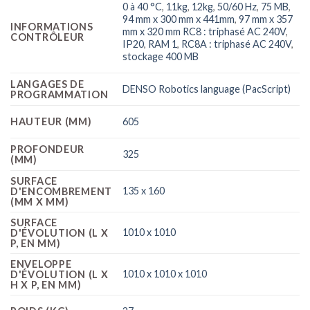
0 à 40 °C
,
11kg
,
12kg
,
50/60 Hz
,
75 MB
,
94 mm x 300 mm x 441mm
,
97 mm x 357
INFORMATIONS
mm x 320 mm RC8 : triphasé AC 240V
,
CONTRÔLEUR
IP20
,
RAM 1
,
RC8A : triphasé AC 240V
,
stockage 400 MB
LANGAGES DE
DENSO Robotics language (PacScript)
PROGRAMMATION
HAUTEUR (MM)
605
PROFONDEUR
325
(MM)
SURFACE
135 x 160
D'ENCOMBREMENT
(MM X MM)
SURFACE
1010 x 1010
D'ÉVOLUTION (L X
P, EN MM)
ENVELOPPE
1010 x 1010 x 1010
D'ÉVOLUTION (L X
H X P, EN MM)