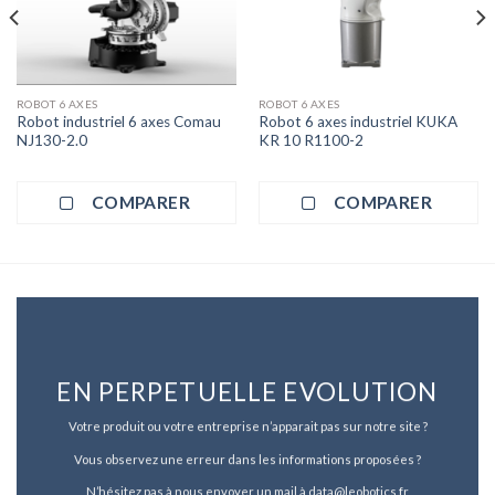
ROBOT 6 AXES
ROBOT 6 AXES
Robot industriel 6 axes Comau
Robot 6 axes industriel KUKA
NJ130-2.0
KR 10 R1100-2
COMPARER
COMPARER
EN PERPETUELLE EVOLUTION
Votre produit ou votre entreprise n’apparait pas sur notre site ?
Vous observez une erreur dans les informations proposées ?
N’hésitez pas à nous envoyer un mail à data@leobotics.fr