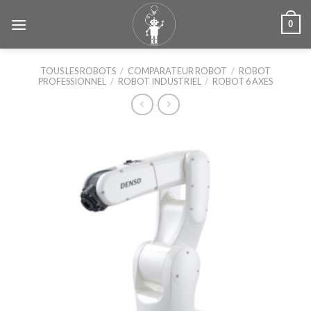
Skip
0
to
content
TOUS LES ROBOTS
/
COMPARATEUR ROBOT
/
ROBOT
PROFESSIONNEL
/
ROBOT INDUSTRIEL
/
ROBOT 6 AXES