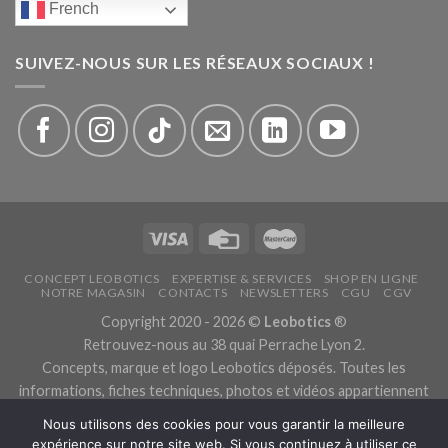
French
SUIVEZ-NOUS SUR LES RÉSEAUX SOCIAUX !
CONCEPT LEOBOTICS
EXPERTISE & SERVICES
SHOP EN LIGNE
NOTRE MAGASIN
CONTACTS
NEWSLETTERS
CGU
CGV
Copyright 2020 - 2026 ©
Leobotics
®
Retrouvez-nous au 38 quai Perrache Lyon 2.
Concepts, marque et logo Leobotics déposés. Toutes les
informations, fiches techniques, photos et vidéos appartiennent
aux fabricants.
Nous utilisons des cookies pour vous garantir la meilleure
Les traductions sont automatiques, veuillez nous excuser pour
expérience sur notre site web. Si vous continuez à utiliser ce