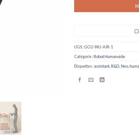
H
UGS :
GO2-INU-AIR-1
Catégorie :
Robot Humanoïde
Étiquettes :
assistant
,
R&D
,
Neo
,
huma