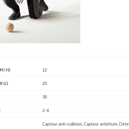
KM/H)
12
(KG)
20
30
)
2-4
Capteur anti-collision
,
Capteur antichute
,
Détec