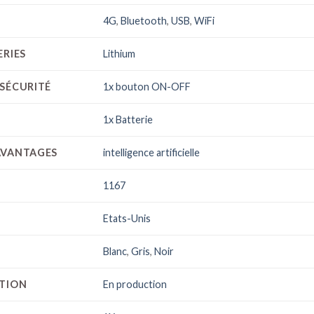
4G
,
Bluetooth
,
USB
,
WiFi
ERIES
Lithium
SÉCURITÉ
1x bouton ON-OFF
1x Batterie
AVANTAGES
intelligence artificielle
1167
Etats-Unis
Blanc
,
Gris
,
Noir
CTION
En production