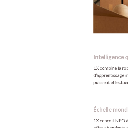
Intelligence 
1X combine la robo
d’apprentissage i
puissent effectuer
Échelle mond
1X conçoit NEO à 
offre abondante d