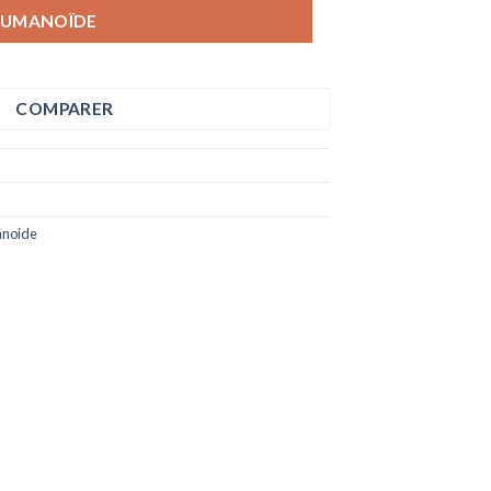
UMANOÏDE
COMPARER
noide