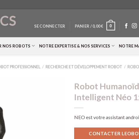
CS
0
SE CONNECTER
PANIER /
0,00
€
T
R NOS ROBOTS
NOTRE EXPERTISE & NOS SERVICES
NOTRE M
BOT PROFESSIONNEL
/
RECHERCHE ET DÉVELOPPEMENT ROBOT
/
ROBO
Robot Humanoïde
Intelligent Néo 1
NEO est votre assistant android 
CONTACTER LEOBOT