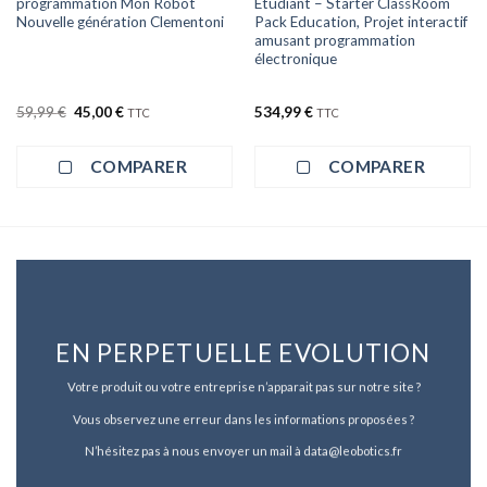
programmation Mon Robot
Etudiant – Starter ClassRoom
Nouvelle génération Clementoni
Pack Education, Projet interactif
amusant programmation
électronique
Le
Le
59,99
€
45,00
€
534,99
€
TTC
TTC
prix
prix
initial
actuel
était :
est :
COMPARER
COMPARER
59,99 €.
45,00 €.
EN PERPETUELLE EVOLUTION
Votre produit ou votre entreprise n’apparait pas sur notre site ?
Vous observez une erreur dans les informations proposées ?
N’hésitez pas à nous envoyer un mail à data@leobotics.fr