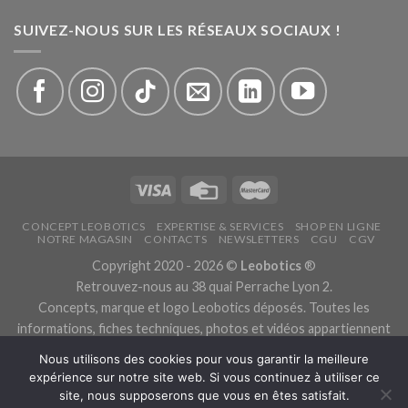
SUIVEZ-NOUS SUR LES RÉSEAUX SOCIAUX !
CONCEPT LEOBOTICS
EXPERTISE & SERVICES
SHOP EN LIGNE
NOTRE MAGASIN
CONTACTS
NEWSLETTERS
CGU
CGV
Copyright 2020 - 2026 ©
Leobotics
®
Retrouvez-nous au 38 quai Perrache Lyon 2.
Concepts, marque et logo Leobotics déposés. Toutes les
informations, fiches techniques, photos et vidéos appartiennent
aux fabricants.
Nous utilisons des cookies pour vous garantir la meilleure
Les traductions sont automatiques, veuillez nous excuser pour
expérience sur notre site web. Si vous continuez à utiliser ce
les traductions erronées.
site, nous supposerons que vous en êtes satisfait.