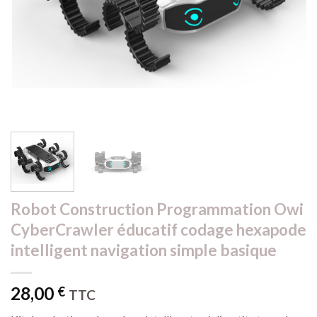
Robot Construction Programmation Owi
CyberCrawler éducatif codage hexapode
intelligent navigation simple basique
28,00
€
TTC