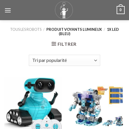
Skip
0
to
content
TOUS LES ROBOTS
/
PRODUIT VOYANTS LUMINEUX
/
1X LED
(BLEU)
FILTRER