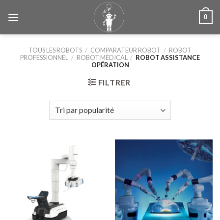
Skip
0
to
content
TOUS LES ROBOTS
/
COMPARATEUR ROBOT
/
ROBOT
PROFESSIONNEL
/
ROBOT MÉDICAL
/
ROBOT ASSISTANCE
OPÉRATION
FILTRER