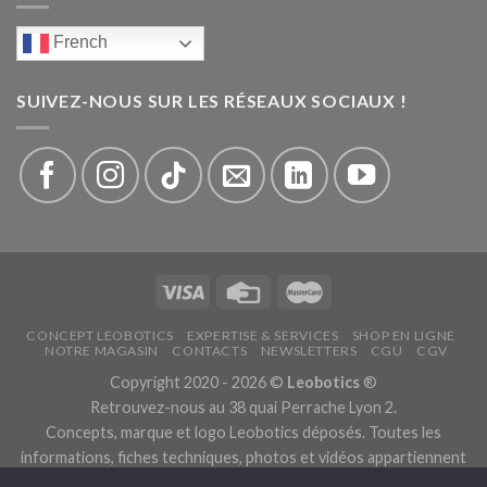
French
SUIVEZ-NOUS SUR LES RÉSEAUX SOCIAUX !
CONCEPT LEOBOTICS
EXPERTISE & SERVICES
SHOP EN LIGNE
NOTRE MAGASIN
CONTACTS
NEWSLETTERS
CGU
CGV
Copyright 2020 - 2026 ©
Leobotics
®
Retrouvez-nous au 38 quai Perrache Lyon 2.
Concepts, marque et logo Leobotics déposés. Toutes les
informations, fiches techniques, photos et vidéos appartiennent
aux fabricants.