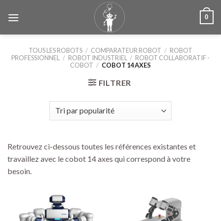
Skip
0
to
content
TOUS LES ROBOTS
/
COMPARATEUR ROBOT
/
ROBOT
PROFESSIONNEL
/
ROBOT INDUSTRIEL
/
ROBOT COLLABORATIF -
COBOT
/
COBOT 14 AXES
FILTRER
Retrouvez ci-dessous toutes les références existantes et
travaillez avec le cobot 14 axes qui correspond à votre
besoin.