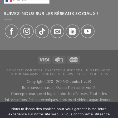
SUIVEZ-NOUS SUR LES RÉSEAUX SOCIAUX !
CONCEPT LEOBOTICS
EXPERTISE & SERVICES
SHOP EN LIGNE
NOTRE MAGASIN
CONTACTS
NEWSLETTERS
CGU
CGV
Copyright 2020 - 2026 ©
Leobotics
®
Retrouvez-nous au 38 quai Perrache Lyon 2.
Concepts, marque et logo Leobotics déposés. Toutes les
informations, fiches techniques, photos et vidéos appartiennent
aux fabricants.
Nous utilisons des cookies pour vous garantir la meilleure
Les traductions sont automatiques, veuillez nous excuser pour
expérience sur notre site web. Si vous continuez à utiliser ce
les traductions erronées.