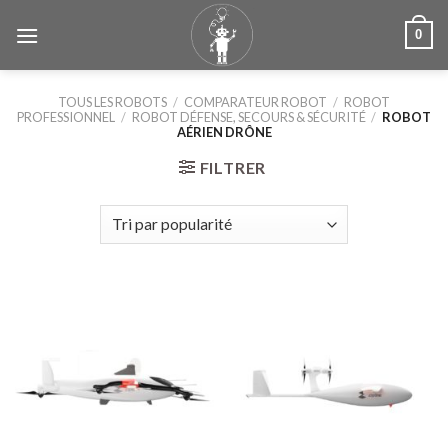
Skip
0
to
content
TOUS LES ROBOTS
/
COMPARATEUR ROBOT
/
ROBOT
PROFESSIONNEL
/
ROBOT DÉFENSE, SECOURS & SÉCURITÉ
/
ROBOT
AÉRIEN DRÔNE
FILTRER