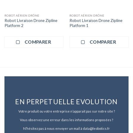
ROBOT AÉRIEN DRÔNE
ROBOT AÉRIEN DRÔNE
Robot Livraison Drone Zipline
Robot Livraison Drone Zipline
Platform 2
Platform 1
COMPARER
COMPARER
EN PERPETUELLE EVOLUTION
Votre produit ou votre entreprise n’apparait pas sur notre site ?
Vous observez une erreur dans les informations proposées ?
N’hésitez pas à nous envoyer un mail à data@leobotics.fr