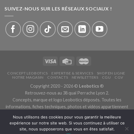
SUIVEZ-NOUS SUR LES RÉSEAUX SOCIAUX !
CONCEPT LEOBOTICS
EXPERTISE & SERVICES
SHOP EN LIGNE
NOTRE MAGASIN
CONTACTS
NEWSLETTERS
CGU
CGV
Copyright 2020 - 2026 ©
Leobotics
®
Retrouvez-nous au 38 quai Perrache Lyon 2.
Concepts, marque et logo Leobotics déposés. Toutes les
informations, fiches techniques, photos et vidéos appartiennent
aux fabricants.
Nous utilisons des cookies pour vous garantir la meilleure
Les traductions sont automatiques, veuillez nous excuser pour
expérience sur notre site web. Si vous continuez à utiliser ce
les traductions erronées.
site, nous supposerons que vous en êtes satisfait.