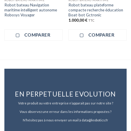
Robot bateau Navigation
Robot bateau plateforme
maritime intelligent autonome
compacte recherche éducation
Robosys Voyager
Boat-bot Gctronic
1.000,00
€
TTC
COMPARER
COMPARER
EN PERPETUELLE EVOLUTION
Votre produit ou votre entreprise n’apparait pas sur notre site ?
Vous observez une erreur dans les informations proposées ?
N’hésitez pas à nous envoyer un mail à data@leobotics.fr