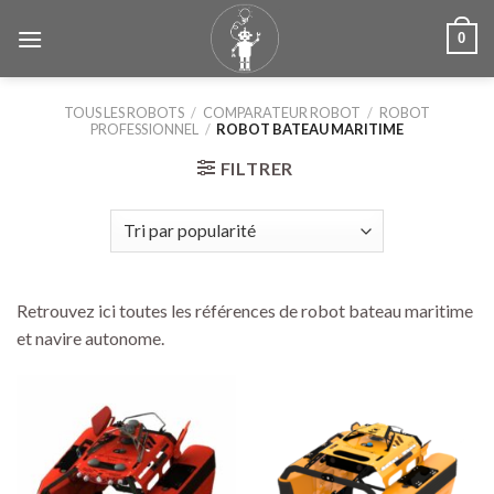
Skip
0
to
content
TOUS LES ROBOTS
/
COMPARATEUR ROBOT
/
ROBOT
PROFESSIONNEL
/
ROBOT BATEAU MARITIME
FILTRER
Retrouvez ici toutes les références de robot bateau maritime
et navire autonome.