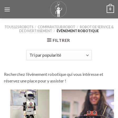
Skip
0
to
content
TOUS LES ROBOTS
/
COMPARATEUR ROBOT
/
ROBOT DE SERVICE &
DE DIVERTISSEMENT
/
ÉVÈNEMENT ROBOTIQUE
FILTRER
Recherchez l’évènement robotique qui vous intéresse et
réservez une place pour y assister !