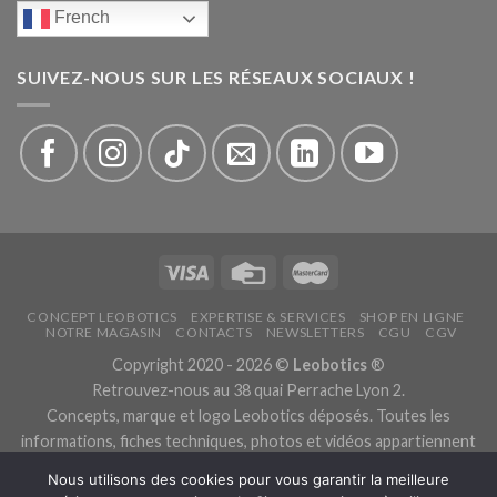
French
SUIVEZ-NOUS SUR LES RÉSEAUX SOCIAUX !
CONCEPT LEOBOTICS
EXPERTISE & SERVICES
SHOP EN LIGNE
NOTRE MAGASIN
CONTACTS
NEWSLETTERS
CGU
CGV
Copyright 2020 - 2026 ©
Leobotics
®
Retrouvez-nous au 38 quai Perrache Lyon 2.
Concepts, marque et logo Leobotics déposés. Toutes les
informations, fiches techniques, photos et vidéos appartiennent
aux fabricants.
Nous utilisons des cookies pour vous garantir la meilleure
Les traductions sont automatiques, veuillez nous excuser pour