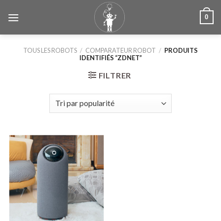
Skip
0
to
content
TOUS LES ROBOTS
/
COMPARATEUR ROBOT
/
PRODUITS
IDENTIFIÉS “ZDNET”
FILTRER