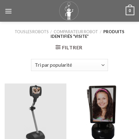
Skip
0
to
content
TOUS LES ROBOTS
/
COMPARATEUR ROBOT
/
PRODUITS
IDENTIFIÉS “VISITE”
FILTRER