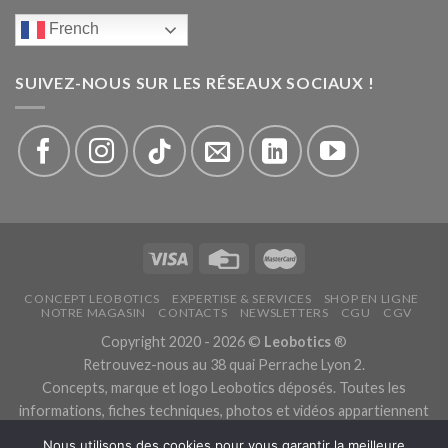
French
SUIVEZ-NOUS SUR LES RÉSEAUX SOCIAUX !
CONCEPT LEOBOTICS
EXPERTISE & SERVICES
SHOP EN LIGNE
NOTRE MAGASIN
CONTACTS
NEWSLETTERS
CGU
CGV
Copyright 2020 - 2026 ©
Leobotics
®
Retrouvez-nous au 38 quai Perrache Lyon 2.
Concepts, marque et logo Leobotics déposés. Toutes les
informations, fiches techniques, photos et vidéos appartiennent
aux fabricants.
Nous utilisons des cookies pour vous garantir la meilleure