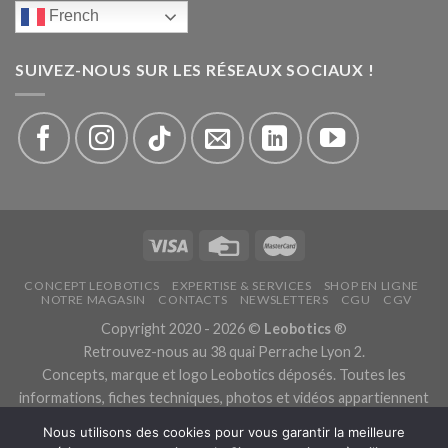
French
SUIVEZ-NOUS SUR LES RÉSEAUX SOCIAUX !
CONCEPT LEOBOTICS
EXPERTISE & SERVICES
SHOP EN LIGNE
NOTRE MAGASIN
CONTACTS
NEWSLETTERS
CGU
CGV
Copyright 2020 - 2026 ©
Leobotics
®
Retrouvez-nous au 38 quai Perrache Lyon 2.
Concepts, marque et logo Leobotics déposés. Toutes les
informations, fiches techniques, photos et vidéos appartiennent
aux fabricants.
Nous utilisons des cookies pour vous garantir la meilleure
Les traductions sont automatiques, veuillez nous excuser pour