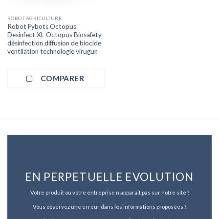
ROBOT AGRICULTURE
Robot Fybots Octopus
Desinfect XL Octopus Biosafety
désinfection diffusion de biocide
ventilation technologie virugun
COMPARER
EN PERPETUELLE EVOLUTION
Votre produit ou votre entreprise n’apparait pas sur notre site ?
Vous observez une erreur dans les informations proposées ?