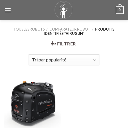
Skip
0
to
content
TOUS LES ROBOTS
/
COMPARATEUR ROBOT
/
PRODUITS
IDENTIFIÉS “VIRUGUN”
FILTRER