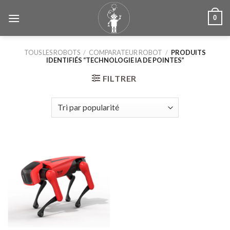
Skip
0
to
content
TOUS LES ROBOTS
/
COMPARATEUR ROBOT
/
PRODUITS
IDENTIFIÉS “TECHNOLOGIE IA DE POINTES”
FILTRER