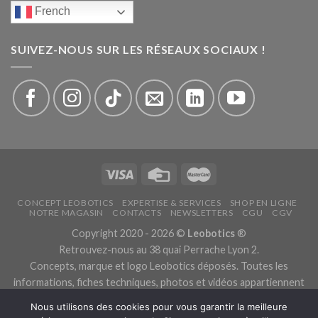
French
SUIVEZ-NOUS SUR LES RÉSEAUX SOCIAUX !
CONCEPT LEOBOTICS
EXPERTISE & SERVICES
SHOP EN LIGNE
NOTRE MAGASIN
CONTACTS
NEWSLETTERS
CGU
CGV
Copyright 2020 - 2026 ©
Leobotics
®
Retrouvez-nous au 38 quai Perrache Lyon 2.
Concepts, marque et logo Leobotics déposés. Toutes les
informations, fiches techniques, photos et vidéos appartiennent
aux fabricants.
Nous utilisons des cookies pour vous garantir la meilleure
Les traductions sont automatiques, veuillez nous excuser pour