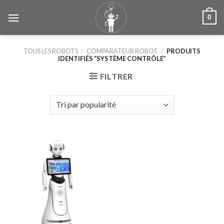
Skip
0
to
content
TOUS LES ROBOTS
/
COMPARATEUR ROBOT
/
PRODUITS
IDENTIFIÉS “SYSTÈME CONTRÔLE”
FILTRER