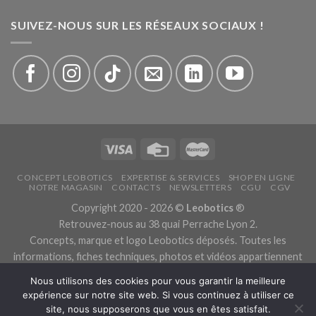
SUIVEZ-NOUS SUR LES RÉSEAUX SOCIAUX !
CONCEPT LEOBOTICS
EXPERTISE & SERVICES
SHOP EN LIGNE
NOTRE MAGASIN
CONTACTS
NEWSLETTERS
CGU
CGV
Copyright 2020 - 2026 ©
Leobotics
®
Retrouvez-nous au 38 quai Perrache Lyon 2.
Concepts, marque et logo Leobotics déposés. Toutes les
informations, fiches techniques, photos et vidéos appartiennent
aux fabricants.
Nous utilisons des cookies pour vous garantir la meilleure
Les traductions sont automatiques, veuillez nous excuser pour
expérience sur notre site web. Si vous continuez à utiliser ce
les traductions erronées.
site, nous supposerons que vous en êtes satisfait.