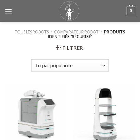
Skip
0
to
content
TOUS LES ROBOTS
/
COMPARATEUR ROBOT
/
PRODUITS
IDENTIFIÉS “SÉCURISÉ”
FILTRER