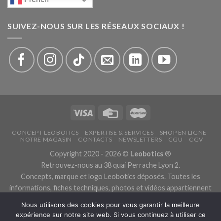
SUIVEZ-NOUS SUR LES RÉSEAUX SOCIAUX !
CONCEPT LEOBOTICS
EXPERTISE & SERVICES
SHOP EN LIGNE
NOTRE MAGASIN
CONTACTS
NEWSLETTERS
CGU
CGV
Copyright 2020 - 2026 ©
Leobotics
®
Retrouvez-nous au 38 quai Perrache Lyon 2.
Concepts, marque et logo Leobotics déposés. Toutes les
informations, fiches techniques, photos et vidéos appartiennent
aux fabricants.
Nous utilisons des cookies pour vous garantir la meilleure
Les traductions sont automatiques, veuillez nous excuser pour
expérience sur notre site web. Si vous continuez à utiliser ce