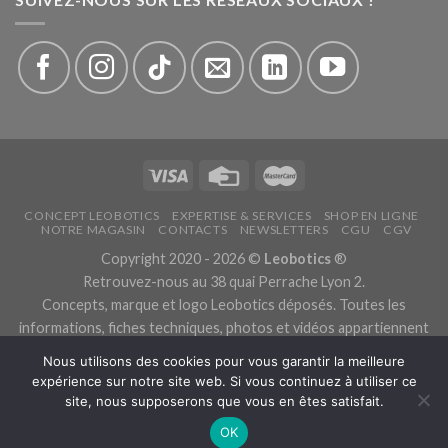
CONCEPT LEOBOTICS
EXPERTISE & SERVICES
SHOP EN LIGNE
NOTRE MAGASIN
CONTACTS
NEWSLETTERS
CGU
CGV
Copyright 2020 - 2026 ©
Leobotics
®
Retrouvez-nous au 38 quai Perrache Lyon 2.
Concepts, marque et logo Leobotics déposés. Toutes les
informations, fiches techniques, photos et vidéos appartiennent
aux fabricants.
Nous utilisons des cookies pour vous garantir la meilleure
Les traductions sont automatiques, veuillez nous excuser pour
expérience sur notre site web. Si vous continuez à utiliser ce
les traductions erronées.
site, nous supposerons que vous en êtes satisfait.
Politique de confidentialité.
OK