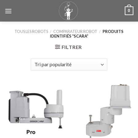
Skip
0
to
content
TOUS LES ROBOTS
/
COMPARATEUR ROBOT
/
PRODUITS
IDENTIFIÉS “SCARA”
FILTRER