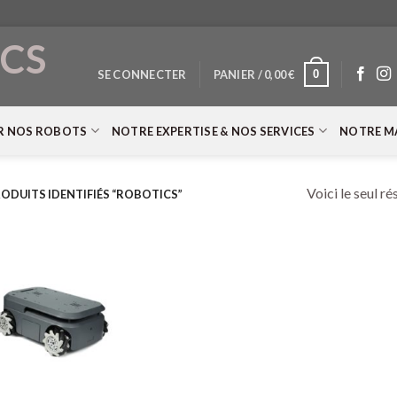
CS
0
SE CONNECTER
PANIER /
0,00
€
T
R NOS ROBOTS
NOTRE EXPERTISE & NOS SERVICES
NOTRE M
Voici le seul ré
ODUITS IDENTIFIÉS “ROBOTICS”