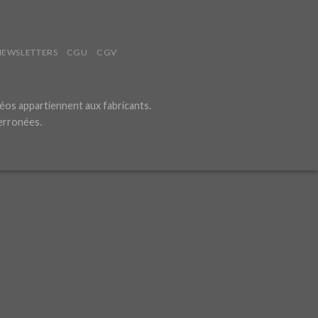
NEWSLETTERS
CGU
CGV
éos appartiennent aux fabricants.
 erronées.