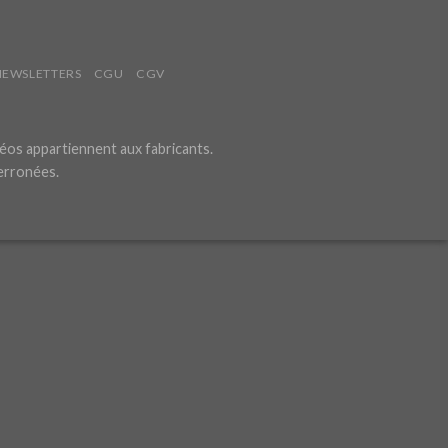
NEWSLETTERS
CGU
CGV
éos appartiennent aux fabricants.
 erronées.