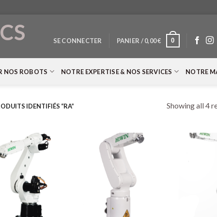
CS
0
SE CONNECTER
PANIER /
0,00
€
T
R NOS ROBOTS
NOTRE EXPERTISE & NOS SERVICES
NOTRE M
Showing all 4 r
ODUITS IDENTIFIÉS “RA”