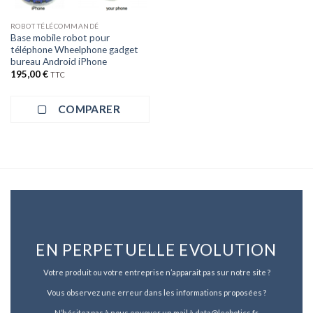
ROBOT TÉLÉCOMMANDÉ
Base mobile robot pour
téléphone Wheelphone gadget
bureau Android iPhone
195,00
€
TTC
COMPARER
EN PERPETUELLE EVOLUTION
Votre produit ou votre entreprise n’apparait pas sur notre site ?
Vous observez une erreur dans les informations proposées ?
N’hésitez pas à nous envoyer un mail à data@leobotics.fr