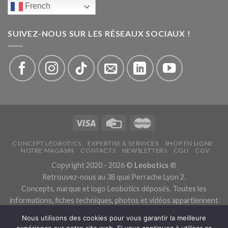
French
SUIVEZ-NOUS SUR LES RÉSEAUX SOCIAUX !
CONCEPT LEOBOTICS
EXPERTISE & SERVICES
SHOP EN LIGNE
NOTRE MAGASIN
CONTACTS
NEWSLETTERS
CGU
CGV
Copyright 2020 - 2026 ©
Leobotics
®
Retrouvez-nous au 38 quai Perrache Lyon 2.
Concepts, marque et logo Leobotics déposés. Toutes les
informations, fiches techniques, photos et vidéos appartiennent
aux fabricants.
Nous utilisons des cookies pour vous garantir la meilleure
Les traductions sont automatiques, veuillez nous excuser pour
expérience sur notre site web. Si vous continuez à utiliser ce