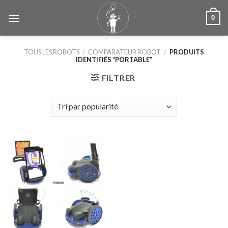
Skip
0
to
content
TOUS LES ROBOTS
/
COMPARATEUR ROBOT
/
PRODUITS
IDENTIFIÉS “PORTABLE”
FILTRER