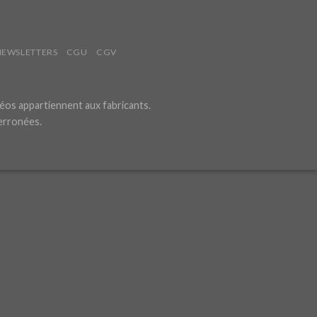
NEWSLETTERS
CGU
CGV
éos appartiennent aux fabricants.
 erronées.