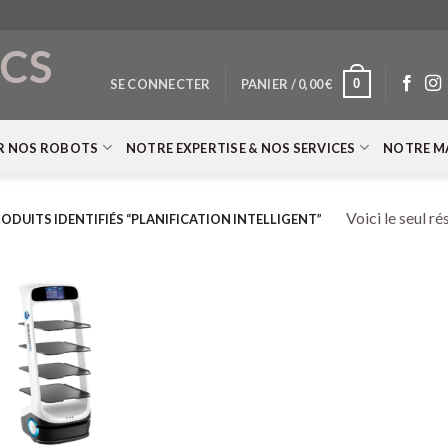
CS
0
SE CONNECTER
PANIER /
0,00
€
T
R NOS ROBOTS
NOTRE EXPERTISE & NOS SERVICES
NOTRE M
Voici le seul ré
ODUITS IDENTIFIÉS “PLANIFICATION INTELLIGENT”