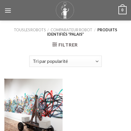
Skip
0
to
content
TOUS LES ROBOTS
/
COMPARATEUR ROBOT
/
PRODUITS
IDENTIFIÉS “PALAIS”
FILTRER