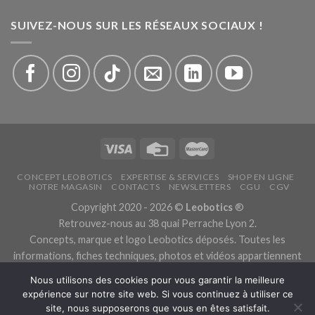
SUIVEZ-NOUS SUR LES RÉSEAUX SOCIAUX !
CONCEPT LEOBOTICS
EXPERTISE & SERVICES
SHOP EN LIGNE
NOTRE MAGASIN
CONTACTS
NEWSLETTERS
CGU
CGV
Copyright 2020 - 2026 ©
Leobotics
®
Retrouvez-nous au 38 quai Perrache Lyon 2.
Concepts, marque et logo Leobotics déposés. Toutes les
informations, fiches techniques, photos et vidéos appartiennent
aux fabricants.
Nous utilisons des cookies pour vous garantir la meilleure
Les traductions sont automatiques, veuillez nous excuser pour
expérience sur notre site web. Si vous continuez à utiliser ce
les traductions erronées.
site, nous supposerons que vous en êtes satisfait.