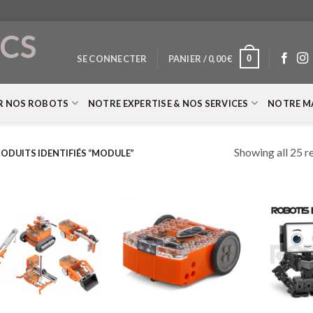
CS
0
SE CONNECTER
PANIER /
0,00
€
T
R NOS ROBOTS
NOTRE EXPERTISE & NOS SERVICES
NOTRE M
Showing all 25 r
ODUITS IDENTIFIÉS “MODULE”
+
+