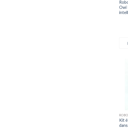
Robo
Owi 
inte
Kit 
dans