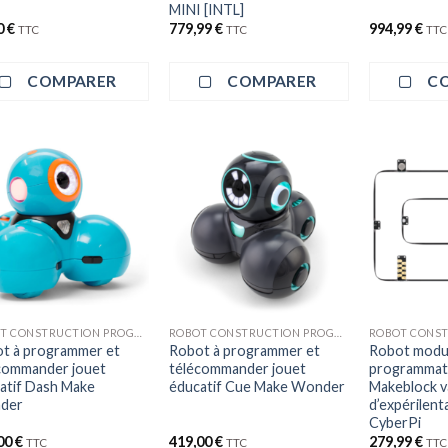
MINI [INTL]
0
€
779,99
€
994,99
€
TTC
TTC
TTC
COMPARER
COMPARER
C
+
+
ROBOT CONSTRUCTION PROGRAMMATION
ROBOT CONSTRUCTION PROGRAMMATION
t à programmer et
Robot à programmer et
Robot modul
commander jouet
télécommander jouet
programmati
atif Dash Make
éducatif Cue Make Wonder
Makeblock v
der
d’expérilent
CyberPi
00
€
419,00
€
279,99
€
TTC
TTC
TTC