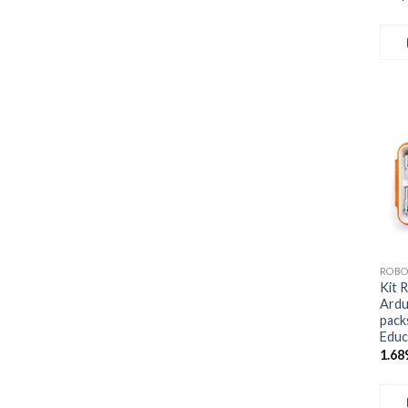
+
Kit 
Ardu
pack
Educ
1.68