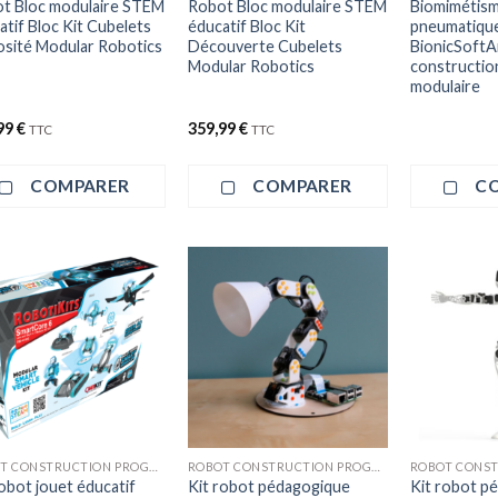
t Bloc modulaire STEM
Robot Bloc modulaire STEM
Biomimétis
atif Bloc Kit Cubelets
éducatif Bloc Kit
pneumatique
osité Modular Robotics
Découverte Cubelets
BionicSoftA
Modular Robotics
constructio
modulaire
99
€
359,99
€
TTC
TTC
COMPARER
COMPARER
C
ROBOT CONSTRUCTION PROGRAMMATION
ROBOT CONSTRUCTION PROGRAMMATION
robot jouet éducatif
Kit robot pédagogique
Kit robot p