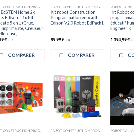
ROBOT CONSTRUCTION PROGRAMMATION
ROBOT CONSTRUCTION PROGRAMMATION
 EdSTEM Home 2x
Kit robot Construction
Kit Robot c
ts Edison + 1x Kit
Programmation éducatif
programmati
eate 5 en 1 (Grue,
Edison V2.0 Robot EdPack1
éducatif hu
, Imprimante, Creuseur
Engineer KI
elleteuse)
99
€
89,99
€
1.394,99
€
TTC
TTC
T
COMPARER
COMPARER
C
+
ROBOT CONSTRUCTION PROGRAMMATION
ROBOT CONSTRUCTION PROGRAMMATION
ROBOT COLLA