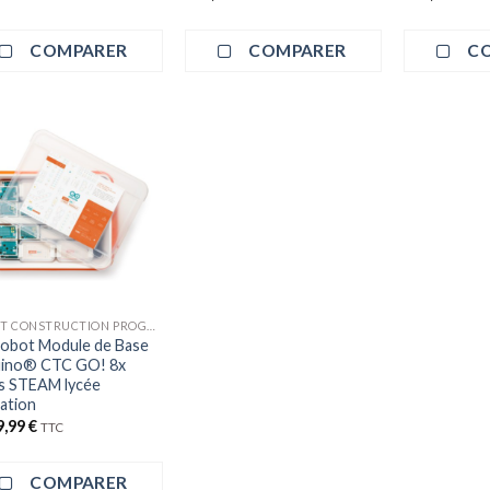
COMPARER
COMPARER
C
ROBOT CONSTRUCTION PROGRAMMATION
Robot Module de Base
ino® CTC GO! 8x
s STEAM lycée
ation
9,99
€
TTC
COMPARER