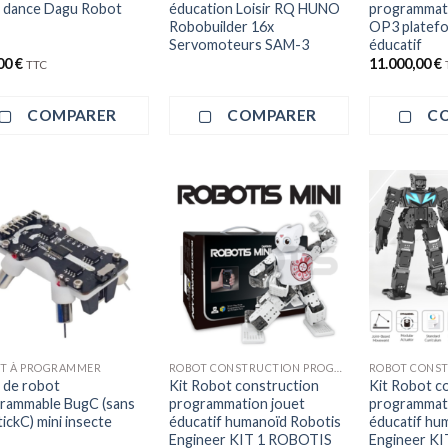
dance Dagu Robot
éducation Loisir RQ HUNO
programmat
Robobuilder 16x
OP3 platef
Servomoteurs SAM-3
éducatif
00
€
11.000,00
€
TTC
COMPARER
COMPARER
C
+
+
T À PROGRAMMER
ROBOT CONSTRUCTION PROGRAMMATION
 de robot
Kit Robot construction
Kit Robot c
rammable BugC (sans
programmation jouet
programmati
ickC) mini insecte
éducatif humanoïd Robotis
éducatif hu
Engineer KIT 1 ROBOTIS
Engineer KI