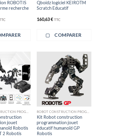
ion ROBOTIS
Qboidz logiciel KEIROTM
orme recherche
Scratch Educatif
160,63
€
TTC
TTC
OMPARER
COMPARER
ROBOT CONSTRUCTION PROGRAMMATION
ROBOT CONSTRUCTION PROGRAMMATION
onstruction
Kit Robot construction
on jouet
programmation jouet
manoïd Robotis
éducatif humanoïd GP
T 2 Robotis
Robotis