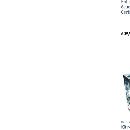
Robo
éduc
Curi
609,
Kit 