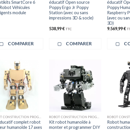
tikits SmartCore 6
éducatif Open source
éducatif Op
Robot Véhicules
Poppy Ergo Jr Poppy
Poppy Huma
lligents module
Station (avec ou sans
Raspberry P
impressions 3D & socle)
(avec ou san
3D)
538,99
€
9.569,99
€
TTC
T
COMPARER
COMPARER
C
ROBOT CONSTRUCTION PROGRAMMATION
ROBOT CONSTRUCTION PROGRAMMATION
éducatif complet robot
Kit robot humanoïde à
Robot huma
eur humanoïde 17 axes
monter et programmer DIY
constructio