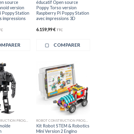
en source
éducatif Open source
noid version
Poppy Torso version
i Poppy Station
Raspberry Pi Poppy Station
s impressions
avec impressions 3D
6.159,99
€
TC
TTC
OMPARER
COMPARER
ROBOT CONSTRUCTION PROGRAMMATION
ROBOT CONSTRUCTION PROGRAMMATION
noïde
Kit Robot STEM & Robotics
n
Mini Version 2 Engino