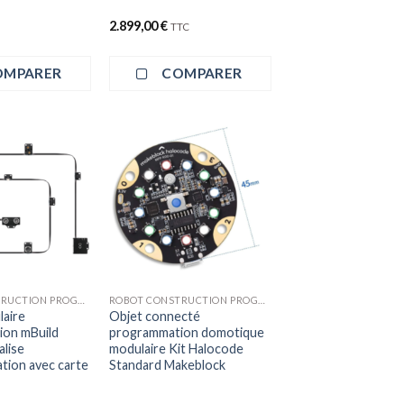
2.899,00
€
TTC
OMPARER
COMPARER
ROBOT CONSTRUCTION PROGRAMMATION
ROBOT CONSTRUCTION PROGRAMMATION
aire
Objet connecté
on mBuild
programmation domotique
alise
modulaire Kit Halocode
ation avec carte
Standard Makeblock