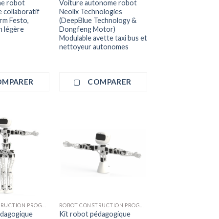
me robot
Voiture autonome robot
 collaboratif
Neolix Technologies
rm Festo,
(DeepBlue Technology &
n légère
Dongfeng Motor)
Modulable avette taxi bus et
nettoyeur autonomes
OMPARER
COMPARER
+
ROBOT CONSTRUCTION PROGRAMMATION
ROBOT CONSTRUCTION PROGRAMMATION
édagogique
Kit robot pédagogique