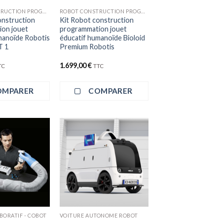
ROBOT CONSTRUCTION PROGRAMMATION
ROBOT CONSTRUCTION PROGRAMMATION
onstruction
Kit Robot construction
on jouet
programmation jouet
manoïde Robotis
éducatif humanoïde Bioloid
T 1
Premium Robotis
1.699,00
€
TC
TTC
OMPARER
COMPARER
BORATIF - COBOT
VOITURE AUTONOME ROBOT