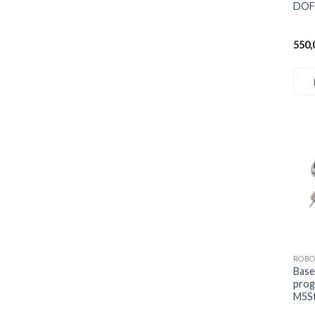
DOF 
550,
ROBO
Base
prog
M5St