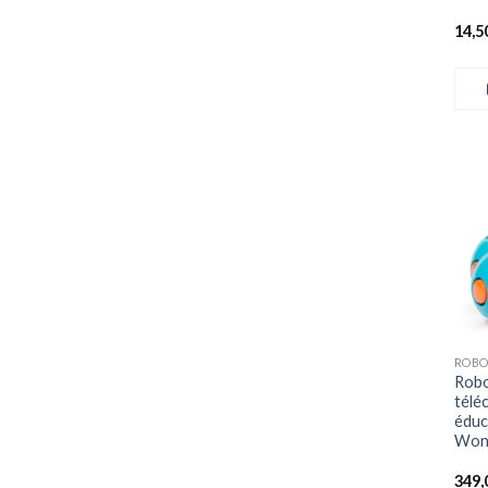
14,5
+
Robo
télé
éduc
Won
349,