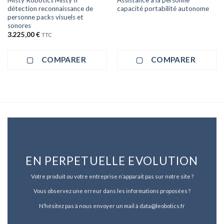
détection reconnaissance de
capacité portabilité autonome
personne packs visuels et
sonores
3.225,00
€
TTC
COMPARER
COMPARER
EN PERPETUELLE EVOLUTION
Votre produit ou votre entreprise n’apparait pas sur notre site ?
Vous observez une erreur dans les informations proposées ?
N’hésitez pas à nous envoyer un mail à data@leobotics.fr