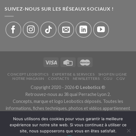
SUIVEZ-NOUS SUR LES RÉSEAUX SOCIAUX !
CONCEPT LEOBOTICS
EXPERTISE & SERVICES
SHOP EN LIGNE
NOTRE MAGASIN
CONTACTS
NEWSLETTERS
CGU
CGV
Copyright 2020 - 2026 ©
Leobotics
®
Retrouvez-nous au 38 quai Perrache Lyon 2.
Concepts, marque et logo Leobotics déposés. Toutes les
informations, fiches techniques, photos et vidéos appartiennent
aux fabricants.
Nous utilisons des cookies pour vous garantir la meilleure
Les traductions sont automatiques, veuillez nous excuser pour
expérience sur notre site web. Si vous continuez à utiliser ce
les traductions erronées.
site, nous supposerons que vous en êtes satisfait.