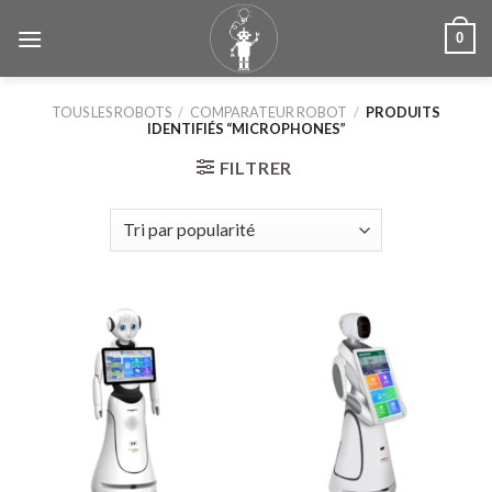
Skip
0
to
content
TOUS LES ROBOTS
/
COMPARATEUR ROBOT
/
PRODUITS
IDENTIFIÉS “MICROPHONES”
FILTRER